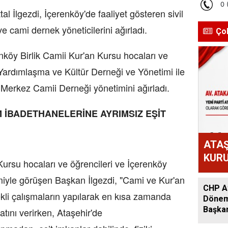
l İlgezdi, İçerenköy'de faaliyet gösteren sivil
ve cami dernek yöneticilerini ağırladı.
Ço
enköy Birlik Camii Kur'an Kursu hocaları ve
 Yardımlaşma ve Kültür Derneği ve Yönetimi ile
 Merkez Camii Derneği yönetimini ağırladı.
ÜM İBADETHANELERİNE AYRIMSIZ EŞİT
ATAŞ
KURU
Kursu hocaları ve öğrencileri ve İçerenköy
ATAK
iyle görüşen Başkan İlgezdi, "Cami ve Kur'an
OLD
CHP At
rekli çalışmaların yapılarak en kısa zamanda
Dönem:
Başkan
matını verirken, Ataşehir'de
Acar A