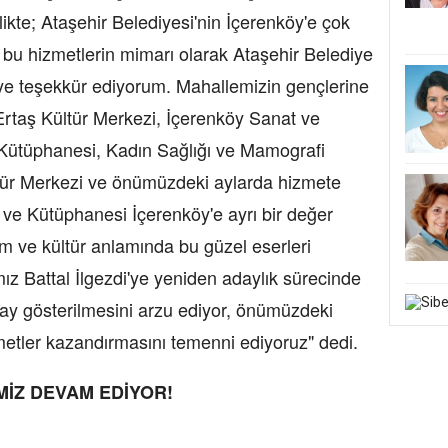
rlikte; Ataşehir Belediyesi'nin İçerenköy'e çok
 bu hizmetlerin mimarı olarak Ataşehir Belediye
'ye teşekkür ediyorum. Mahallemizin gençlerine
Ertaş Kültür Merkezi, İçerenköy Sanat ve
 Kütüphanesi, Kadın Sağlığı ve Mamografi
ltür Merkezi ve önümüzdeki aylarda hizmete
 ve Kütüphanesi İçerenköy'e ayrı bir değer
tim ve kültür anlamında bu güzel eserleri
z Battal İlgezdi'ye yeniden adaylık sürecinde
day gösterilmesini arzu ediyor, önümüzdeki
etler kazandırmasını temenni ediyoruz" dedi.
MİZ DEVAM EDİYOR!