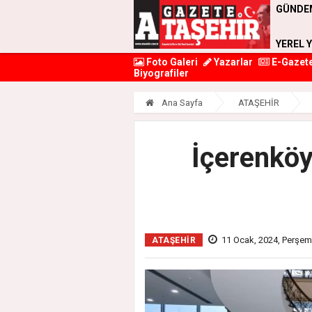
GÜNDE
YEREL 
Foto Galeri
Yazarlar
E-Gazet
Biyografiler
Ana Sayfa
ATAŞEHİR
İçerenkö
11 Ocak, 2024, Perşe
ATAŞEHİR