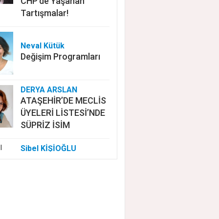
CHP'de Yaşanan
Tartışmalar!
Neval Kütük
Değişim Programları
DERYA ARSLAN
ATAŞEHİR’DE MECLİS
ÜYELERİ LİSTESİ’NDE
SÜPRİZ İSİM
Sibel KİŞİOĞLU
EUROVISION'DA
NELER OLUYOR?