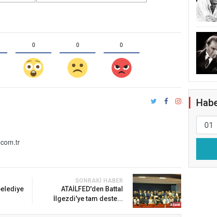
0
0
0
Habe
com.tr
SONRAKI HABER
belediye
ATAİLFED'den Battal
İlgezdi'ye tam deste...