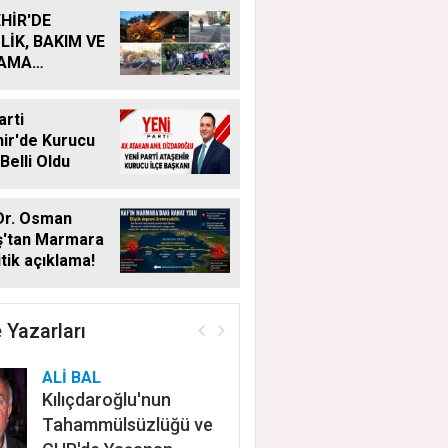
HİR'DE
LİK, BAKIM VE
LAMA
MALARI
KSIZ SÜRÜYOR
arti
ir'de Kurucu
Belli Oldu
Dr. Osman
ş'tan Marmara
itik açıklama!
 Yazarları
ALİ BAL
Kılıçdaroğlu'nun
Tahammülsüzlüğü ve