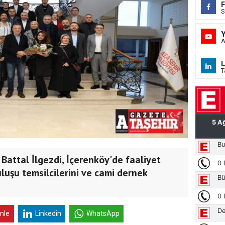
S
A
L
T
Battal İlgezdi, İçerenköy'de faaliyet
luşu temsilcilerini ve cami dernek
inle
Linkedin
WhatsApp