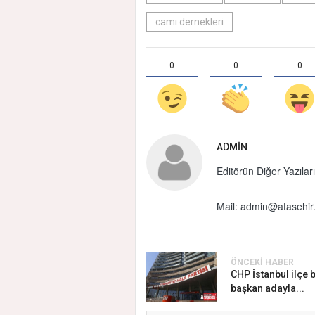
cami dernekleri
0
0
0
ADMIN
Editörün Diğer Yazıları
Mail:
admin@atasehir.
ÖNCEKI HABER
CHP İstanbul ilçe 
başkan adayla...