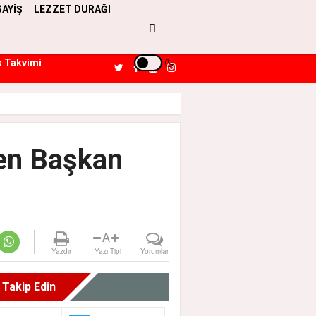
SAYİŞ
LEZZET DURAĞI
k Takvimi
en Başkan
A
Yazdır
Yazı Tipi
Yorumlar
i Takip Edin