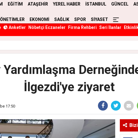
M
EĞİTİM
ATAŞEHİR
YEREL HABER
İSTANBUL
GÜNCEL
A
YÖNETİMLER
EKONOMİ
SAĞLIK
SPOR
SİYASET
e
Anketler
Nöbetçi Eczaneler
Firma Rehberi
Seri İlanlar
Etkinli
y Yardımlaşma Derneğind
İlgezdi'ye ziyaret
mbe 17:50
Biz