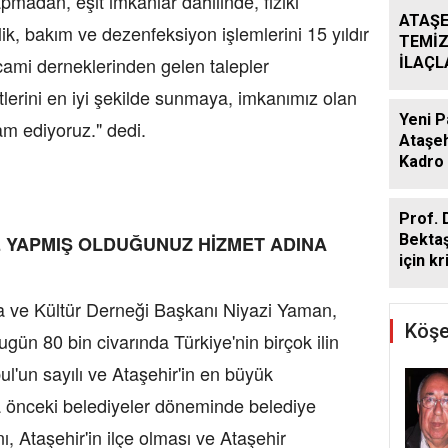
madan, eşit imkanlar dahilinde, fiziki
ATAŞE
izlik, bakım ve dezenfeksiyon işlemlerini 15 yıldır
TEMİZ
 cami derneklerinden gelen talepler
İLAÇ
ÇALIŞ
lerini en iyi şekilde sunmaya, imkanımız olan
ARALI
Yeni P
am ediyoruz." dedi.
Ataşeh
Kadro 
Prof. 
Bekta
 YAPMIŞ OLDUĞUNUZ HİZMET ADINA
için kr
 ve Kültür Derneği Başkanı Niyazi Yaman,
Köşe
gün 80 bin civarında Türkiye'nin birçok ilin
l'un sayılı ve Ataşehir'in en büyük
ha önceki belediyeler döneminde belediye
nı, Ataşehir'in ilçe olması ve Ataşehir