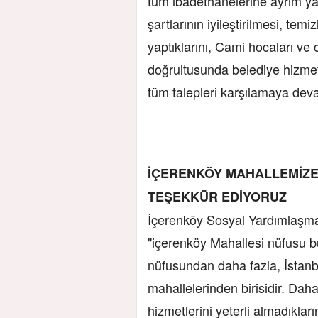
tüm ibadethanelerine ayrım yap
şartlarının iyileştirilmesi, tem
yaptıklarını, Cami hocaları ve
doğrultusunda belediye hizmet
tüm talepleri karşılamaya dev
İÇERENKÖY MAHALLEMİZE
TEŞEKKÜR EDİYORUZ
İçerenköy Sosyal Yardımlaşma
"içerenköy Mahallesi nüfusu bu
nüfusundan daha fazla, İstanbu
mahallelerinden birisidir. Da
hizmetlerini yeterli almadıkları