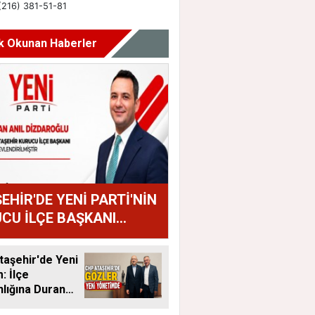
k Okunan Haberler
EHİR'DE YENİ PARTİ'NİN
CU İLÇE BAŞKANI
AN ANIL DİZDAROĞLU
U
aşehir'de Yeni
 İlçe
lığına Duran
tandı