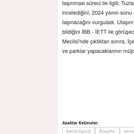
taşınması süreci ile ilgili; Tu
incelediğini, 2024 yılının son
taşınacağını vurguladı. Ulaşım
bildiğini İBB - İETT ile görüşe
Meclisi'nde çıktıktan sonra, İç
ve parklar yapacaklarının müjd
Anahtar Kelimeler:
Battal İlgezdi
Ataşehir
derne