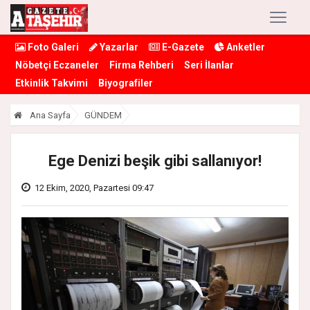
Foto Galeri
Yazarlar
E-Gazete
Anketler
Nöbetçi Eczaneler
Firma Rehberi
Seri İlanlar
Etkinlik Takvimi
Biyografiler
Ana Sayfa
GÜNDEM
Ege Denizi beşik gibi sallanıyor!
12 Ekim, 2020, Pazartesi 09:47