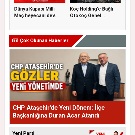
Dünya Kupası Milli
Koç Holding’e Bağlı
Maç heyecanı dev
Otokoç Genel
ekranda A...
Müdürlüğü He...
Çok Okunan Haberler
CHP Ataşehir'de Yeni Dönem: İlçe
Başkanlığına Duran Acar Atandı
Yeni Parti