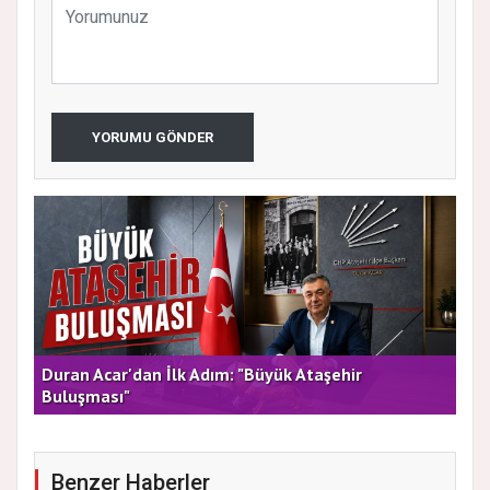
YORUMU GÖNDER
rla
Duran Acar'dan İlk Adım: "Büyük Ataşehir
AT
Buluşması"
DE
Benzer Haberler