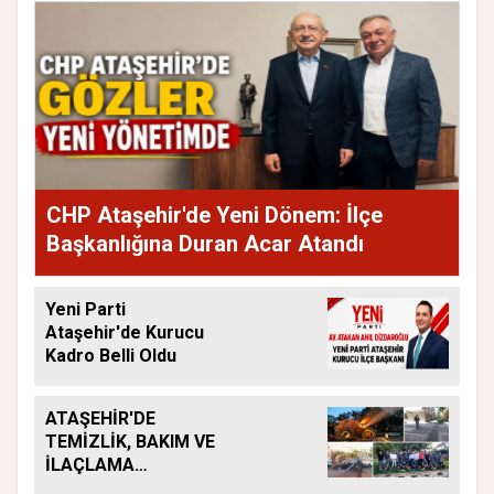
CHP Ataşehir'de Yeni Dönem: İlçe
Başkanlığına Duran Acar Atandı
Yeni Parti
Ataşehir'de Kurucu
Kadro Belli Oldu
ATAŞEHİR'DE
TEMİZLİK, BAKIM VE
İLAÇLAMA
ÇALIŞMALARI