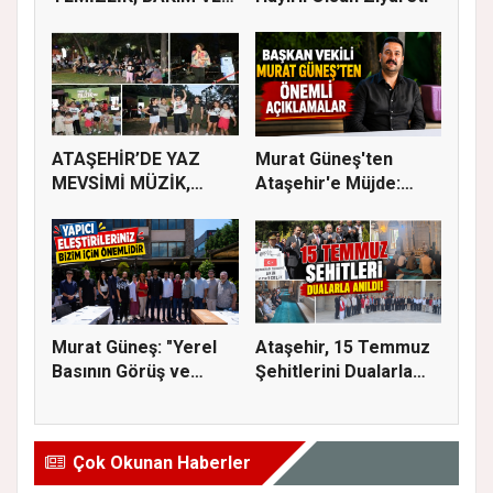
İLAÇLAMA ÇALIŞ...
ATAŞEHİR’DE YAZ
Murat Güneş'ten
MEVSİMİ MÜZİK,
Ataşehir'e Müjde:
SİNEMA VE ŞENL...
İmar Planla...
Murat Güneş: "Yerel
Ataşehir, 15 Temmuz
Basının Görüş ve
Şehitlerini Dualarla
Eleştiri...
Andı...
Çok Okunan Haberler