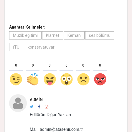
Anahtar Kelimeler:
Müzik eğitimi
Klarnet
Keman
ses bölümü
İTÜ
konservatuvar
0
0
0
0
0
0
ADMIN
Editörün Diğer Yazıları
Mail: admin@atasehir.com.tr