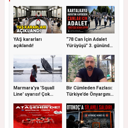
YAŞ kararları
“78 Can İçin Adalet
açıklandı!
Yürüyüşü" 3. gününde
Gere...
Marmara'ya 'Squall
Bir Cümleden Fazlası:
Line' uyarısı! Çok
Türkiye’de Önyargının
kuvvetl...
S...