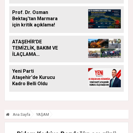
Acar Atandı
Prof. Dr. Osman
Bektaş'tan Marmara
için kritik açıklama!
ATAŞEHİR'DE
TEMİZLİK, BAKIM VE
İLAÇLAMA
ÇALIŞMALARI
ARALIKSIZ SÜRÜYOR
Yeni Parti
Ataşehir'de Kurucu
Kadro Belli Oldu
Ana Sayfa
YAŞAM