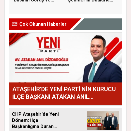
Eleştiri...
Andı...
Çok Okunan Haberler
ATAŞEHİR'DE YENİ PARTİ'NİN KURUCU
İLÇE BAŞKANI ATAKAN ANIL
DİZDAROĞLU OLDU
CHP Ataşehir'de Yeni
Dönem: İlçe
Başkanlığına Duran