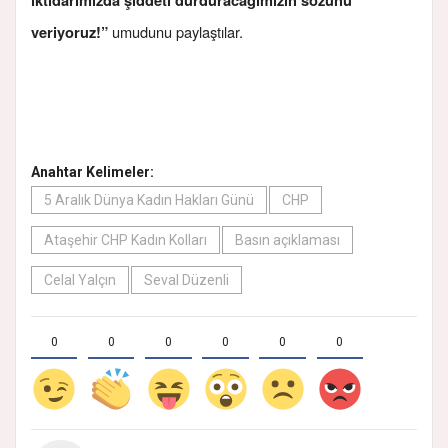
iktidarımızda şiddeti durduracağımızın sözünü
umudunu paylaştılar.
veriyoruz!”
Anahtar Kelimeler:
5 Aralık Dünya Kadın Hakları Günü
CHP
Ataşehir CHP Kadın Kolları
Basın açıklaması
Celal Yalçın
Seval Düzenli
0
0
0
0
0
0