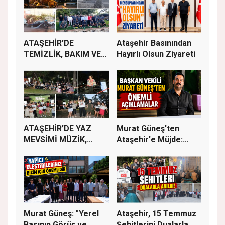
ATAŞEHİR'DE
Ataşehir Basınından
TEMİZLİK, BAKIM VE
Hayırlı Olsun Ziyareti
İLAÇLAMA ÇALIŞ...
ATAŞEHİR’DE YAZ
Murat Güneş'ten
MEVSİMİ MÜZİK,
Ataşehir'e Müjde:
SİNEMA VE ŞENL...
İmar Planla...
Murat Güneş: "Yerel
Ataşehir, 15 Temmuz
Basının Görüş ve
Şehitlerini Dualarla