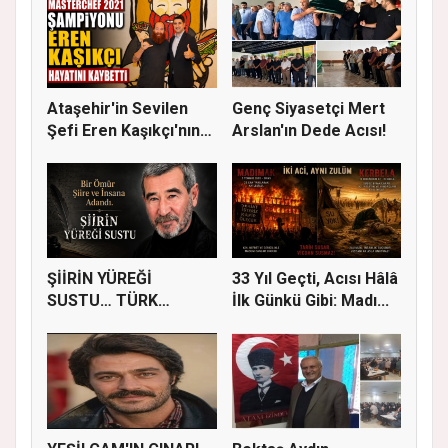
Ataşehir'in Sevilen
Genç Siyasetçi Mert
Şefi Eren Kaşıkçı'nın
Arslan'ın Dede Acısı!
Vef...
ŞİİRİN YÜREĞİ
33 Yıl Geçti, Acısı Hâlâ
SUSTU… TÜRK
İlk Günkü Gibi: Madı...
EDEBİYATI AHMET
TEL...