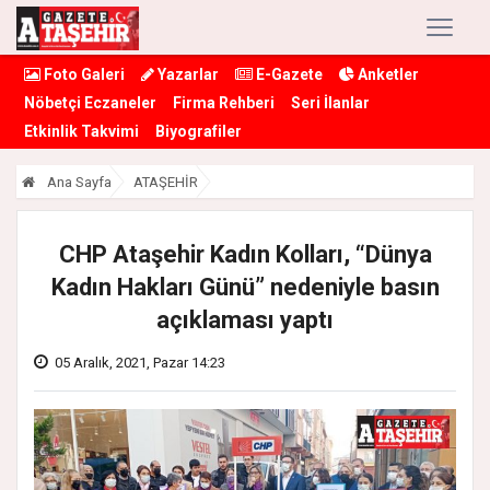
Foto Galeri
Yazarlar
E-Gazete
Anketler
Nöbetçi Eczaneler
Firma Rehberi
Seri İlanlar
Etkinlik Takvimi
Biyografiler
Ana Sayfa
ATAŞEHİR
CHP Ataşehir Kadın Kolları, “Dünya
Kadın Hakları Günü” nedeniyle basın
açıklaması yaptı
05 Aralık, 2021, Pazar 14:23