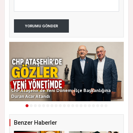
YORUMU GÖNDER
CHP Ataşehir'de Yeni Dönem: İlçe Başkanlığına
Duran Acar Atandı
Yen
Benzer Haberler