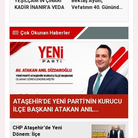
YEŞİLÇAM'IN ÇINARI
Bektaş Aydın,
KADİR İNANIR'A VEDA
Vefatının 40. Gününde
Dualarla...
Çok Okunan Haberler
ATAŞEHİR'DE YENİ PARTİ'NİN KURUCU
İLÇE BAŞKANI ATAKAN ANIL
DİZDAROĞLU OLDU
CHP Ataşehir'de Yeni
Dönem: İlçe