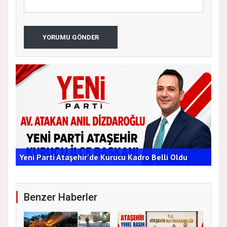
YORUMU GÖNDER
AT
Yeni Parti Ataşehir'de Kurucu Kadro Belli Oldu
ÇA
Benzer Haberler