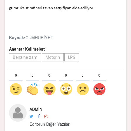
gümrüksüz rafineri tavan satış fiyatı elde ediliyor.
CUMHURİYET
Kaynak:
Anahtar Kelimeler:
Benzine zam
Motorin
LPG
0
0
0
0
0
0
ADMIN
Editörün Diğer Yazıları