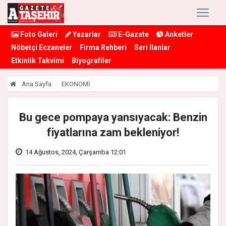
Foto Galeri
Yazarlar
E-Gazete
Anketler
Nöbetçi Eczaneler
Firma Rehberi
Seri İlanlar
Etkinlik Takvimi
Biyografiler
Ana Sayfa
EKONOMİ
Bu gece pompaya yansıyacak: Benzin
fiyatlarına zam bekleniyor!
14 Ağustos, 2024, Çarşamba 12:01