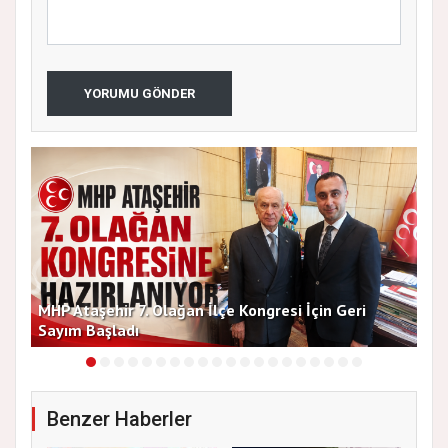
YORUMU GÖNDER
MHP Ataşehir 7. Olağan İlçe Kongresi İçin Geri
Baş
Sayım Başladı
Bir
Benzer Haberler