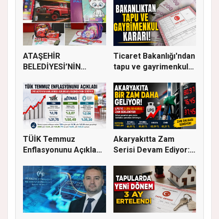
ATAŞEHİR
Ticaret Bakanlığı'ndan
BELEDİYESİ’NİN
tapu ve gayrimenkul
EĞİTİM MATERYALİ
ka...
DEST...
TÜİK Temmuz
Akaryakıtta Zam
Enflasyonunu Açıkladı:
Serisi Devam Ediyor:
Aylık Artı...
Bu Kez S...