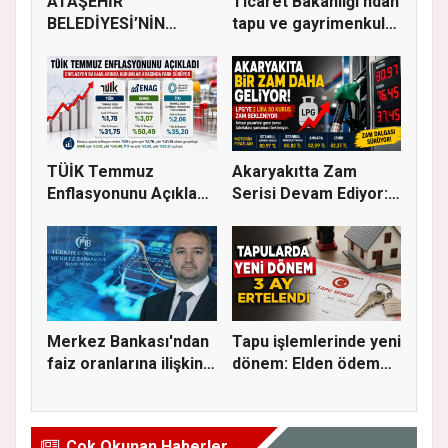
ATAŞEHİR
Ticaret Bakanlığı'ndan
BELEDİYESİ’NİN
tapu ve gayrimenkul
EĞİTİM MATERYALİ
ka...
DEST...
TÜİK Temmuz
Akaryakıtta Zam
Enflasyonunu Açıkladı:
Serisi Devam Ediyor:
Aylık Artı...
Bu Kez S...
Merkez Bankası'ndan
Tapu işlemlerinde yeni
faiz oranlarına ilişkin
dönem: Elden ödeme
a...
ve...
Çok Okunan Haberler