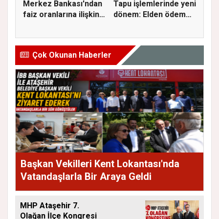
Merkez Bankası'ndan
Tapu işlemlerinde yeni
faiz oranlarına ilişkin
dönem: Elden ödeme
a...
ve...
Çok Okunan Haberler
Başkan Vekilleri Kent Lokantası'nda
Vatandaşlarla Bir Araya Geldi
MHP Ataşehir 7.
Olağan İlçe Kongresi