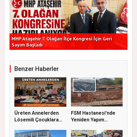
Başkan Vekilleri Kent Lokantası'nda Vatandaşlarla
Dur
Bir Araya Geldi
Bu
Benzer Haberler
Üreten Annelerden
FSM Hastanesi’nde
Lösemili Çocuklara
Yeniden Yapım
Destek
Çalışmaları S...