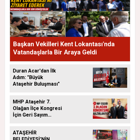
Başkan Vekilleri Kent Lokantası'nda
Vatandaşlarla Bir Araya Geldi
Duran Acar'dan İlk
Adım: "Büyük
Ataşehir Buluşması"
MHP Ataşehir 7.
Olağan İlçe Kongresi
İçin Geri Sayım
Başladı
ATAŞEHİR
BELEDİYESİ’NİN