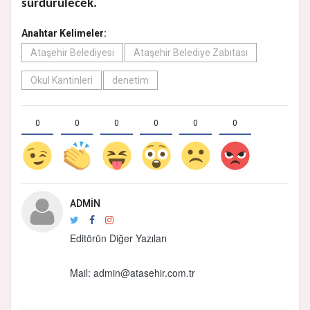
sürdürülecek.
Anahtar Kelimeler:
Ataşehir Belediyesi
Ataşehir Belediye Zabıtası
Okul Kantinleri
denetim
0
0
0
0
0
0
ADMIN
Editörün Diğer Yazıları
Mail:
admin@atasehir.com.tr