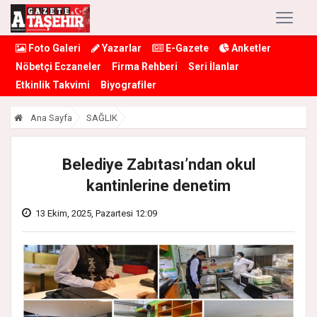
Foto Galeri
Yazarlar
E-Gazete
Anketler
Nöbetçi Eczaneler
Firma Rehberi
Seri İlanlar
Etkinlik Takvimi
Biyografiler
Ana Sayfa
SAĞLIK
Belediye Zabıtası’ndan okul
kantinlerine denetim
13 Ekim, 2025, Pazartesi 12:09