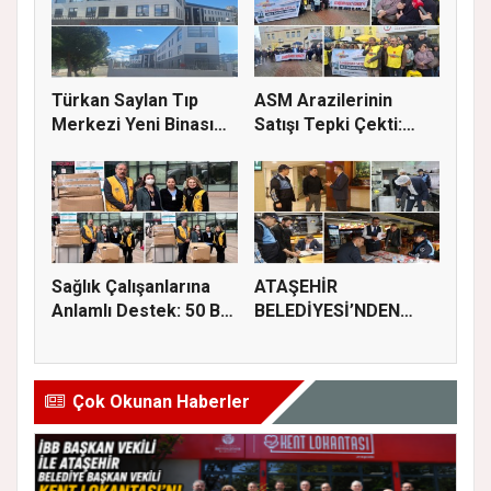
Türkan Saylan Tıp
ASM Arazilerinin
Merkezi Yeni Binası
Satışı Tepki Çekti:
İçin İz...
“Sağlık...
Sağlık Çalışanlarına
ATAŞEHİR
Anlamlı Destek: 50 Bin
BELEDİYESİ’NDEN
M...
GIDA GÜVENLİĞİ
İÇİN...
Çok Okunan Haberler