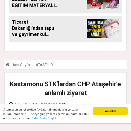
EĞİTİM MATERYALİ
DESTEĞİ YENİ
DÖNEMDE DE
Ticaret
SÜRÜYOR
Bakanlığı'ndan tapu
ve gayrimenkul
kararı: Bu kritik adımı
atlayan satış
yapamayacak
Ana Sayfa
ATAŞEHİR
Kastamonu STK’lardan CHP Ataşehir’e
anlamlı ziyaret
13 Ekim, 2025, Pazartesi 17:42
Sitemizden en iyi şekilde faydalanabilmeniz için çerezler
Anladım
kullanılmaktadır. Bu siteye giriş yaparak çerez kullanımını kabul
etmiş sayılıyorsunuz.
Daha Fazla Bilgi Al
Ana Sayfa
Web TV
Foto Galeri
Yazarlar