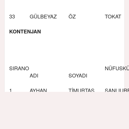
33
GÜLBEYAZ
ÖZ
TOKAT
KONTENJAN
SIRA
NO
NÜFUS
K
ADI
SOYADI
1
AYHAN
TİMURTAŞ
ŞANLIUR
2
EROL
KIZILDAĞ
SİVAS
3
MURAT
EMANETOĞLU
ANKARA