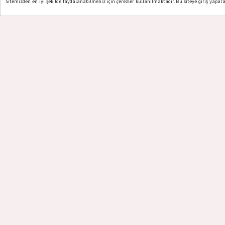
Sitemizden en iyi şekilde faydalanabilmeniz için çerezler kullanılmaktadır. Bu siteye giriş yapar
Ana Sayfa
Web TV
YORUMU GÖNDER