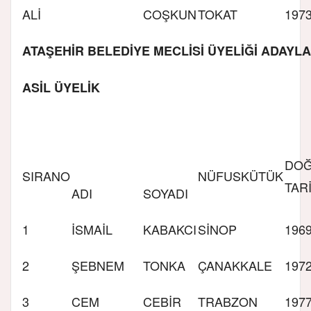
ALİ
COŞKUN
TOKAT
197
ATAŞEHİR BELEDİYE MECLİSİ ÜYELİĞİ ADAYLA
ASİL ÜYELİK
DO
SIRA
NO
NÜFUS
KÜTÜK
TARİ
ADI
SOYADI
1
İSMAİL
KABAKCI
SİNOP
196
2
ŞEBNEM
TONKA
ÇANAKKALE
197
3
CEM
CEBİR
TRABZON
197