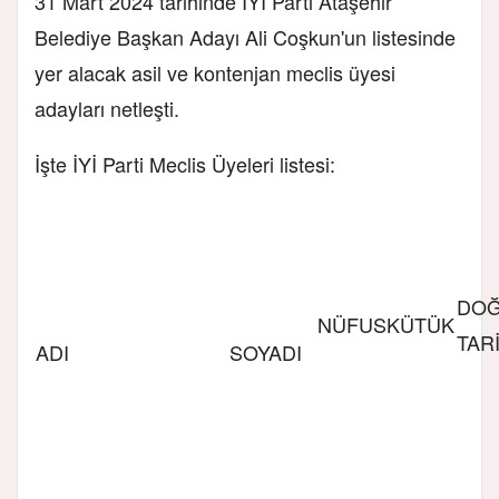
31 Mart 2024 tarihinde İYİ Parti Ataşehir
Belediye Başkan Adayı Ali Coşkun'un listesinde
yer alacak asil ve kontenjan meclis üyesi
adayları netleşti.
İşte İYİ Parti Meclis Üyeleri listesi:
DO
NÜFUS
KÜTÜK
TARİ
ADI
SOYADI