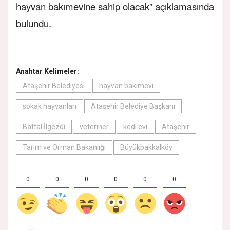
hayvan bakımevine sahip olacak” açıklamasında
bulundu.
Anahtar Kelimeler:
Ataşehir Belediyesi
hayvan bakımevi
sokak hayvanları
Ataşehir Belediye Başkanı
Battal İlgezdi
veteriner
kedi evi
Ataşehir
Tarım ve Orman Bakanlığı
Büyükbakkalköy
0
0
0
0
0
0