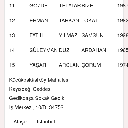
11
GÖZDE
TELATAR
RİZE
198
12
ERMAN
TARKAN
TOKAT
198
13
FATİH
YILMAZ
SAMSUN
199
14
SÜLEYMAN
DÜZ
ARDAHAN
196
15
YAŞAR
ARSLAN
ÇORUM
197
Küçükbakkalköy Mahallesi
Kayışdağı Caddesi
Gedikpaşa Sokak Gedik
İş Merkezi, 10/D, 34752
Ataşehir - İstanbul