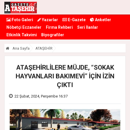
Foto Galeri
Yazarlar
E-Gazete
Anketler
Nöbetçi Eczaneler
Firma Rehberi
Seri İlanlar
Etkinlik Takvimi
Biyografiler
Ana Sayfa
ATAŞEHİR
ATAŞEHİRLİLERE MÜJDE, “SOKAK
HAYVANLARI BAKIMEVİ” İÇİN İZİN
ÇIKTI
22 Şubat, 2024, Perşembe 16:37