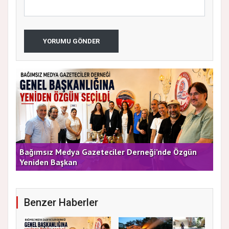
YORUMU GÖNDER
Arıkaya’dan Net Mesaj: “Sabaha Kadar Ataşehir’i
CHP
Düşüneceğiz”
ve 
Benzer Haberler