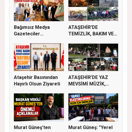
Bağımsız Medya
ATAŞEHİR'DE
Gazeteciler
TEMİZLİK, BAKIM VE
Derneği’nde Özgün...
İLAÇLAMA ÇALIŞ...
Ataşehir Basınından
ATAŞEHİR’DE YAZ
Hayırlı Olsun Ziyareti
MEVSİMİ MÜZİK,
SİNEMA VE ŞENL...
Murat Güneş'ten
Murat Güneş: "Yerel