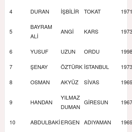
4
DURAN
İŞBİLİR
TOKAT
197
BAYRAM
5
ANGİ
KARS
197
ALİ
6
YUSUF
UZUN
ORDU
199
7
ŞENAY
ÖZTÜRK
İSTANBUL
197
8
OSMAN
AKYÜZ
SİVAS
196
YILMAZ
9
HANDAN
GİRESUN
196
DUMAN
10
ABDULBAKİ
ERGEN
ADIYAMAN
196