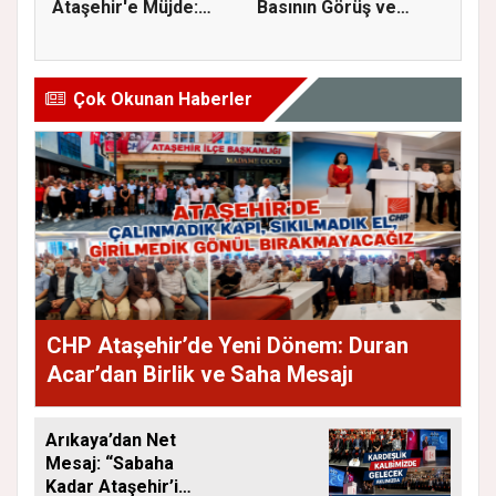
Ataşehir'e Müjde:
Basının Görüş ve
İmar Planla...
Eleştiri...
Çok Okunan Haberler
CHP Ataşehir’de Yeni Dönem: Duran
Acar’dan Birlik ve Saha Mesajı
Arıkaya’dan Net
Mesaj: “Sabaha
Kadar Ataşehir’i