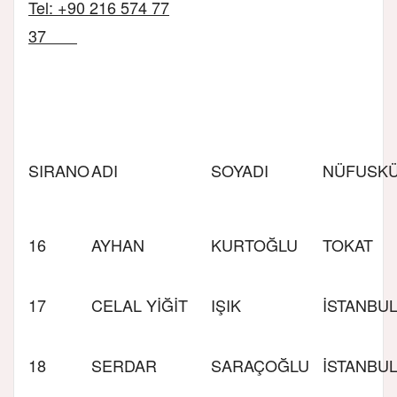
Tel: +90 216 574 77
37
SIRA
NO
ADI
SOYADI
NÜFUS
K
16
AYHAN
KURTOĞLU
TOKAT
17
CELAL YİĞİT
IŞIK
İSTANBU
18
SERDAR
SARAÇOĞLU
İSTANBU