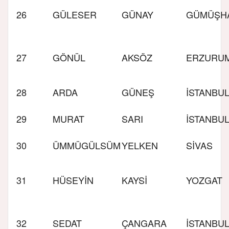
26
GÜLESER
GÜNAY
GÜMÜŞH
27
GÖNÜL
AKSÖZ
ERZURU
28
ARDA
GÜNEŞ
İSTANBU
29
MURAT
SARI
İSTANBU
30
ÜMMÜGÜLSÜM
YELKEN
SİVAS
31
HÜSEYİN
KAYSİ
YOZGAT
32
SEDAT
ÇANGARA
İSTANBU