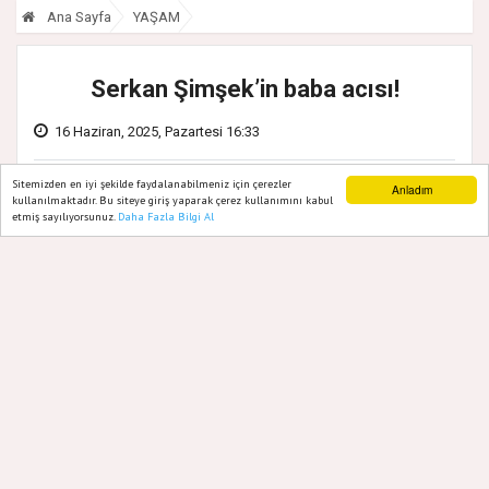
Ana Sayfa
YAŞAM
Serkan Şimşek’in baba acısı!
16 Haziran, 2025, Pazartesi 16:33
Sitemizden en iyi şekilde faydalanabilmeniz için çerezler
Anladım
kullanılmaktadır. Bu siteye giriş yaparak çerez kullanımını kabul
etmiş sayılıyorsunuz.
Daha Fazla Bilgi Al
Ana Sayfa
Web TV
Foto Galeri
Yazarlar
Arkadaşımız, meslektaşımız, kardeşimiz
Serkan Şimşek’in uzun süredir tedavi