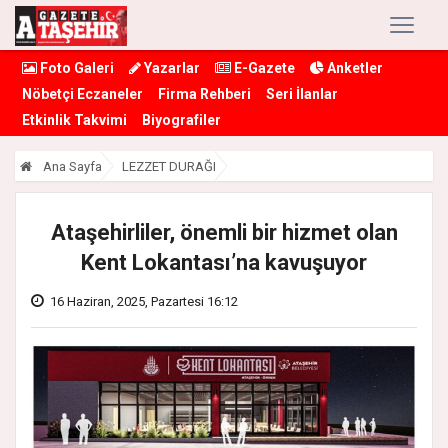
Foto Galeri
Yazarlar
E-Gazete
Anketler
Nöbetçi Eczaneler
Firma Rehberi
Seri İlanlar
Etkinlik Takvimi
Biyografiler
Ana Sayfa
LEZZET DURAĞI
Ataşehirliler, önemli bir hizmet olan
Kent Lokantası’na kavuşuyor
16 Haziran, 2025, Pazartesi 16:12