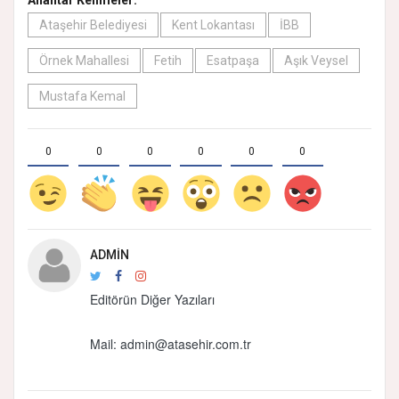
Anahtar Kelimeler:
Ataşehir Belediyesi
Kent Lokantası
İBB
Örnek Mahallesi
Fetih
Esatpaşa
Aşık Veysel
Mustafa Kemal
0
0
0
0
0
0
ADMIN
Editörün Diğer Yazıları
Mail:
admin@atasehir.com.tr