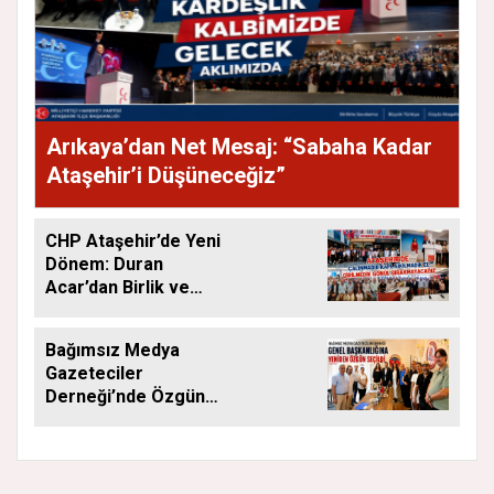
Arıkaya’dan Net Mesaj: “Sabaha Kadar
Ataşehir’i Düşüneceğiz”
CHP Ataşehir’de Yeni
Dönem: Duran
Acar’dan Birlik ve
Saha Mesajı
Bağımsız Medya
Gazeteciler
Derneği’nde Özgün
Yeniden Başkan