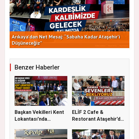
Arıkaya’dan Net Mesaj: “Sabaha Kadar Ataşehir’i
CHP
Düşüneceğiz”
ve 
Benzer Haberler
Başkan Vekilleri Kent
ELİF 2 Cafe &
Lokantası'nda
Restorant Ataşehir’de
Vatandaşl...
Hizmete A...