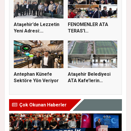
Ataşehir’de Lezzetin
FENOMENLER ATA
Yeni Adresi:
TERAS’I
Polpetta’da...
DENEYİMLEYEREK
KENT YA...
Antephan Künefe
Ataşehir Belediyesi
Sektöre Yön Veriyor
ATA Kafe’lerin
7’incisini...
Çok Okunan Haberler