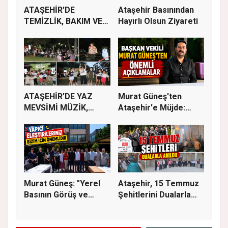
ATAŞEHİR'DE
Ataşehir Basınından
TEMİZLİK, BAKIM VE
Hayırlı Olsun Ziyareti
İLAÇLAMA ÇALIŞ...
ATAŞEHİR’DE YAZ
Murat Güneş'ten
MEVSİMİ MÜZİK,
Ataşehir'e Müjde:
SİNEMA VE ŞENL...
İmar Planla...
Murat Güneş: "Yerel
Ataşehir, 15 Temmuz
Basının Görüş ve
Şehitlerini Dualarla
Eleştiri...
Andı...