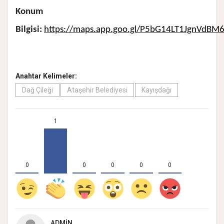
Konum
Bilgisi:
https://maps.app.goo.gl/P5bG14LT1JgnVdBM
Anahtar Kelimeler:
Dağ Çileği
Ataşehir Belediyesi
Kayışdağı
1
0
0
0
0
0
ADMIN