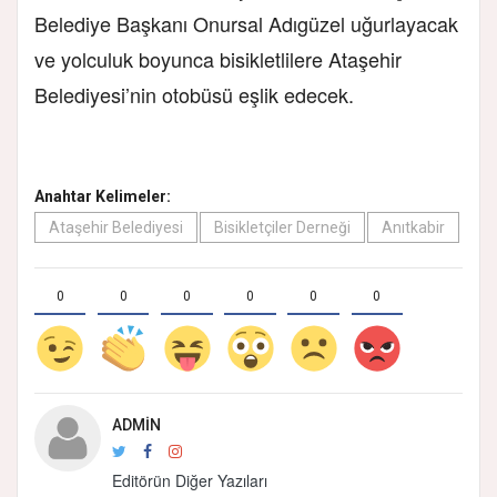
Belediye Başkanı Onursal Adıgüzel uğurlayacak
ve yolculuk boyunca bisikletlilere Ataşehir
Belediyesi’nin otobüsü eşlik edecek.
Anahtar Kelimeler:
Ataşehir Belediyesi
Bisikletçiler Derneği
Anıtkabir
0
0
0
0
0
0
ADMIN
Editörün Diğer Yazıları