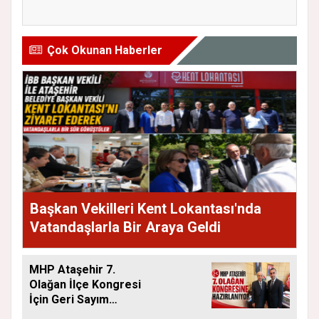
Eleştiri...
Andı...
Çok Okunan Haberler
Başkan Vekilleri Kent Lokantası'nda
Vatandaşlarla Bir Araya Geldi
MHP Ataşehir 7.
Olağan İlçe Kongresi
İçin Geri Sayım
Başladı