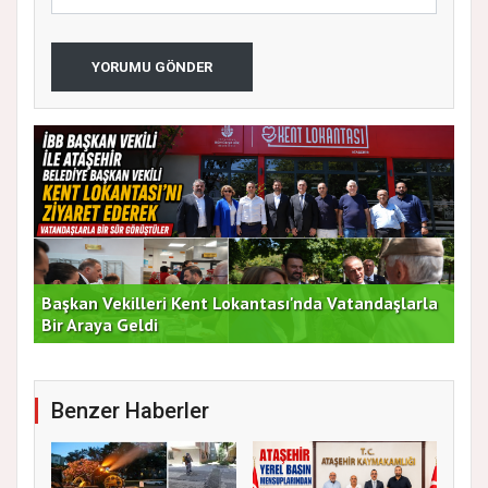
YORUMU GÖNDER
Başkan Vekilleri Kent Lokantası'nda Vatandaşlarla
Dur
Bir Araya Geldi
Bu
Benzer Haberler