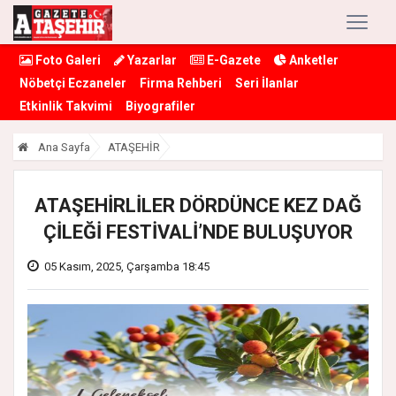
Foto Galeri
Yazarlar
E-Gazete
Anketler
Nöbetçi Eczaneler
Firma Rehberi
Seri İlanlar
Etkinlik Takvimi
Biyografiler
Ana Sayfa
ATAŞEHİR
ATAŞEHİRLİLER DÖRDÜNCE KEZ DAĞ
ÇİLEĞİ FESTİVALİ’NDE BULUŞUYOR
05 Kasım, 2025, Çarşamba 18:45