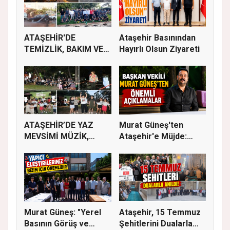
ATAŞEHİR'DE
Ataşehir Basınından
TEMİZLİK, BAKIM VE
Hayırlı Olsun Ziyareti
İLAÇLAMA ÇALIŞ...
ATAŞEHİR’DE YAZ
Murat Güneş'ten
MEVSİMİ MÜZİK,
Ataşehir'e Müjde:
SİNEMA VE ŞENL...
İmar Planla...
Murat Güneş: "Yerel
Ataşehir, 15 Temmuz
Basının Görüş ve
Şehitlerini Dualarla