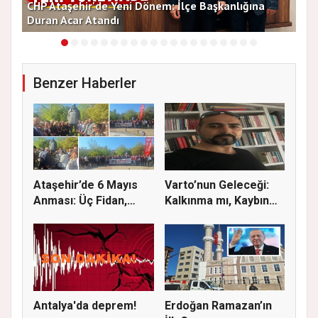
CHP Ataşehir'de Yeni Dönem: İlçe Başkanlığına
Duran Acar Atandı
Yen
Benzer Haberler
Ataşehir’de 6 Mayıs
Varto’nun Geleceği:
Anması: Üç Fidan,
Kalkınma mı, Kaybın
Deniz G...
Başla...
Antalya'da deprem!
Erdoğan Ramazan’ın