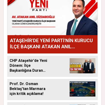
ATAŞEHİR'DE YENİ PARTİ'NİN KURUCU
İLÇE BAŞKANI ATAKAN ANIL
DİZDAROĞLU OLDU
CHP Ataşehir'de Yeni
Dönem: İlçe
Başkanlığına Duran
Acar Atandı
Prof. Dr. Osman
Bektaş'tan Marmara
için kritik açıklama!