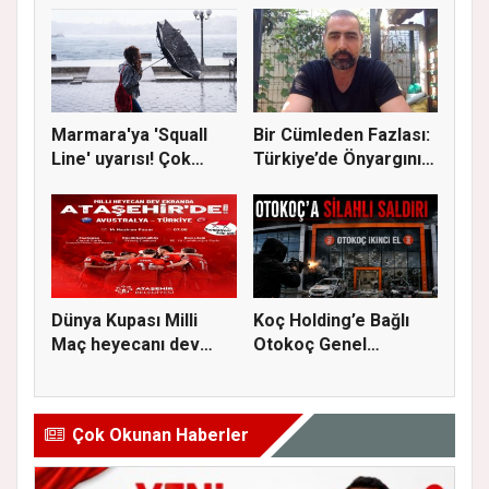
Marmara'ya 'Squall
Bir Cümleden Fazlası:
Line' uyarısı! Çok
Türkiye’de Önyargının
kuvvetl...
S...
Dünya Kupası Milli
Koç Holding’e Bağlı
Maç heyecanı dev
Otokoç Genel
ekranda A...
Müdürlüğü He...
Çok Okunan Haberler