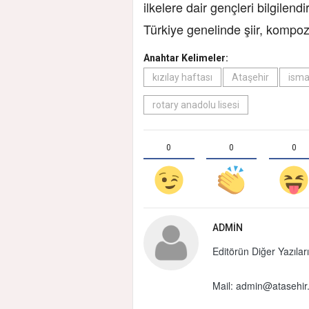
ilkelere dair gençleri bilgilen
Türkiye genelinde şiir, kompo
Anahtar Kelimeler:
kızılay haftası
Ataşehir
isma
rotary anadolu lisesi
0
0
0
ADMIN
Editörün Diğer Yazıları
Mail:
admin@atasehir.