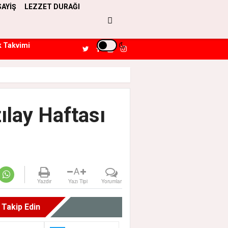
SAYİŞ
LEZZET DURAĞI
k Takvimi
zılay Haftası
A
Yazdır
Yazı Tipi
Yorumlar
i Takip Edin