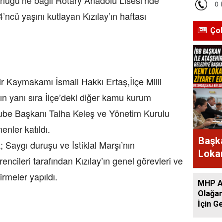
’ncü yaşını kutlayan Kızılay’ın haftası
Ço
r Kaymakamı İsmail Hakkı Ertaş,İlçe Milli
n yanı sıra İlçe’deki diğer kamu kurum
 Şube Başkanı Talha Keleş ve Yönetim Kurulu
enler katıldı.
Başka
Saygı duruşu ve İstiklal Marşı’nın
Lokan
ncileri tarafından Kızılay’ın genel görevleri ve
Bir A
dirmeler yapıldı.
MHP At
Olağan
İçin G
Başlad