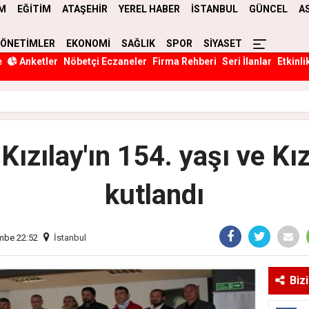
M
EĞİTİM
ATAŞEHİR
YEREL HABER
İSTANBUL
GÜNCEL
A
YÖNETİMLER
EKONOMİ
SAĞLIK
SPOR
SİYASET
e
Anketler
Nöbetçi Eczaneler
Firma Rehberi
Seri İlanlar
Etkinli
Kızılay'ın 154. yaşı ve Kı
kutlandı
mbe 22:52
İstanbul
Biz