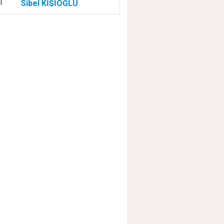
Sibel KİŞİOĞLU
EUROVISION'DA
NELER OLUYOR?