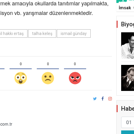
dirmek amacıyla okullarda tanıtımlar yapılmakta,
İmsak
zisyon vb. yarışmalar düzenlenmektedir.
Biyo
il hakkı ertaş
talha keleş
ismail günday
0
0
0
Habe
com.tr