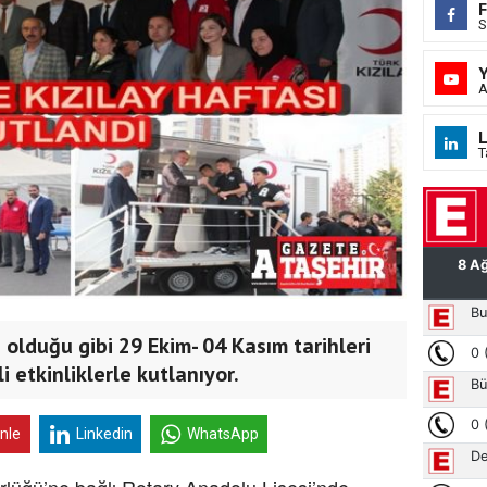
S
A
L
T
 olduğu gibi 29 Ekim- 04 Kasım tarihleri
i etkinliklerle kutlanıyor.
inle
Linkedin
WhatsApp
ürlüğü’ne bağlı Rotary Anadolu Lisesi’nde