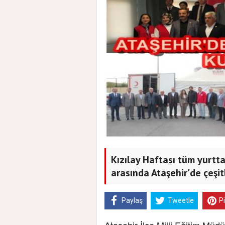
Kızılay Haftası tüm yurtta
arasında Ataşehir'de çeşitl
Paylaş
Tweetle
P
Ataşehir İlçe Milli Eğitim Müd