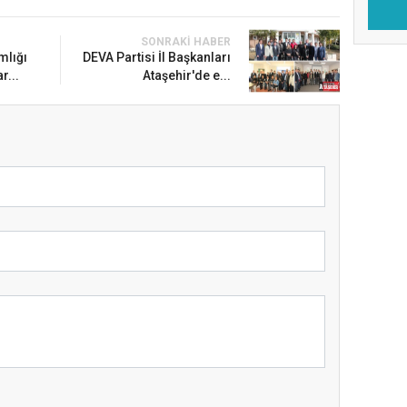
SONRAKI HABER
mlığı
DEVA Partisi İl Başkanları
r...
Ataşehir'de e...