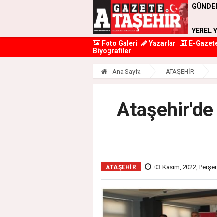
GÜNDE
YEREL 
Foto Galeri
Yazarlar
E-Gazet
Biyografiler
Ana Sayfa
ATAŞEHİR
Ataşehir'de 
03 Kasım, 2022, Perşe
ATAŞEHİR