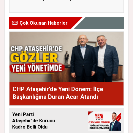
Eleştiri...
Andı...
Çok Okunan Haberler
CHP Ataşehir'de Yeni Dönem: İlçe
Başkanlığına Duran Acar Atandı
Yeni Parti
Ataşehir'de Kurucu
Kadro Belli Oldu