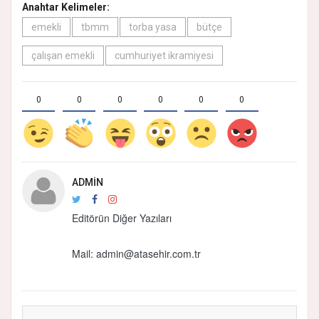
Anahtar Kelimeler:
emekli
tbmm
torba yasa
bütçe
çalışan emekli
cumhuriyet ikramiyesi
0
0
0
0
0
0
ADMIN
Editörün Diğer Yazıları
Mail: admin@atasehir.com.tr