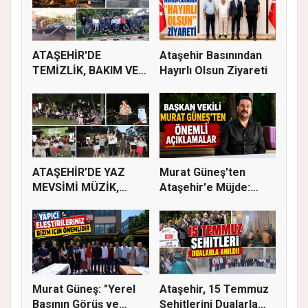
ATAŞEHİR'DE
Ataşehir Basınından
TEMİZLİK, BAKIM VE
Hayırlı Olsun Ziyareti
İLAÇLAMA ÇALIŞ...
ATAŞEHİR’DE YAZ
Murat Güneş'ten
MEVSİMİ MÜZİK,
Ataşehir'e Müjde:
SİNEMA VE ŞENL...
İmar Planla...
Murat Güneş: "Yerel
Ataşehir, 15 Temmuz
Basının Görüş ve
Şehitlerini Dualarla