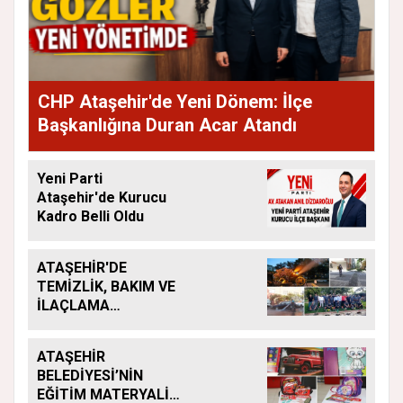
CHP Ataşehir'de Yeni Dönem: İlçe
Başkanlığına Duran Acar Atandı
Yeni Parti
Ataşehir'de Kurucu
Kadro Belli Oldu
ATAŞEHİR'DE
TEMİZLİK, BAKIM VE
İLAÇLAMA
ÇALIŞMALARI
ARALIKSIZ SÜRÜYOR
ATAŞEHİR
BELEDİYESİ’NİN
EĞİTİM MATERYALİ