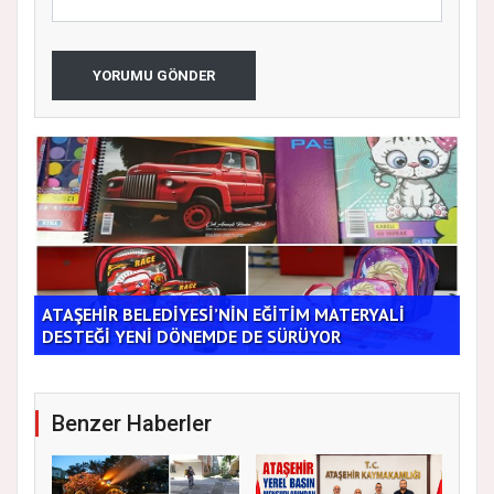
YORUMU GÖNDER
ATAŞEHİR BELEDİYESİ’NİN EĞİTİM MATERYALİ
Tic
DESTEĞİ YENİ DÖNEMDE DE SÜRÜYOR
Bu 
Benzer Haberler