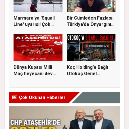
Marmara'ya 'Squall
Bir Cümleden Fazlası:
Line' uyarısı! Çok
Türkiye’de Önyargının
kuvvetl...
S...
Dünya Kupası Milli
Koç Holding’e Bağlı
Maç heyecanı dev
Otokoç Genel
ekranda A...
Müdürlüğü He...
Çok Okunan Haberler