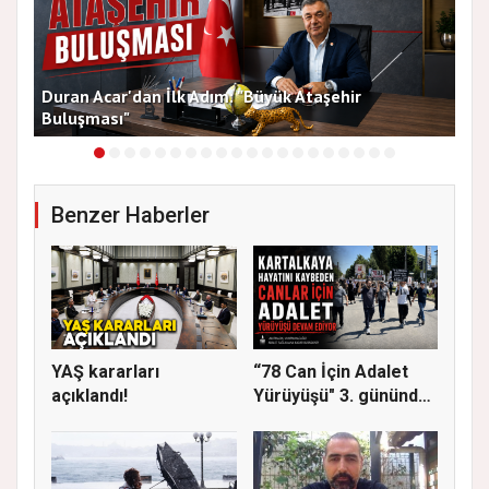
Duran Acar'dan İlk Adım: "Büyük Ataşehir
AT
Buluşması"
DE
Benzer Haberler
YAŞ kararları
“78 Can İçin Adalet
açıklandı!
Yürüyüşü" 3. gününde
Gere...