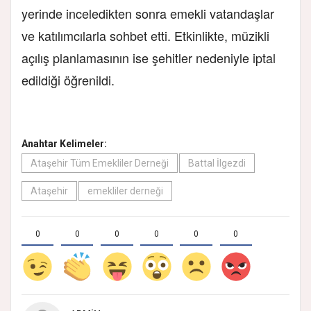
yerinde inceledikten sonra emekli vatandaşlar
ve katılımcılarla sohbet etti. Etkinlikte, müzikli
açılış planlamasının ise şehitler nedeniyle iptal
edildiği öğrenildi.
Anahtar Kelimeler:
Ataşehir Tüm Emekliler Derneği
Battal İlgezdi
Ataşehir
emekliler derneği
0
0
0
0
0
0