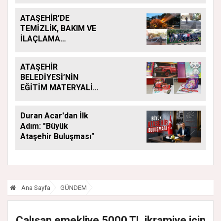
ATAŞEHİR'DE
TEMİZLİK, BAKIM VE
İLAÇLAMA
ÇALIŞMALARI
ARALIKSIZ SÜRÜYOR
ATAŞEHİR
BELEDİYESİ’NİN
EĞİTİM MATERYALİ
DESTEĞİ YENİ
DÖNEMDE DE
Duran Acar'dan İlk
SÜRÜYOR
Adım: "Büyük
Ataşehir Buluşması"
Ana Sayfa
GÜNDEM
Çalışan emekliye 5000 TL ikramiye için