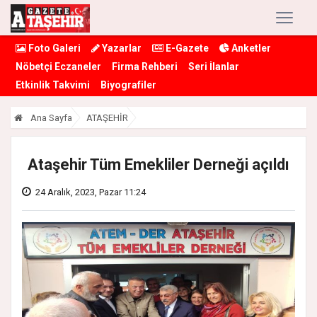
Foto Galeri
Yazarlar
E-Gazete
Anketler
Nöbetçi Eczaneler
Firma Rehberi
Seri İlanlar
Etkinlik Takvimi
Biyografiler
Ana Sayfa
ATAŞEHİR
Ataşehir Tüm Emekliler Derneği açıldı
24 Aralık, 2023, Pazar 11:24