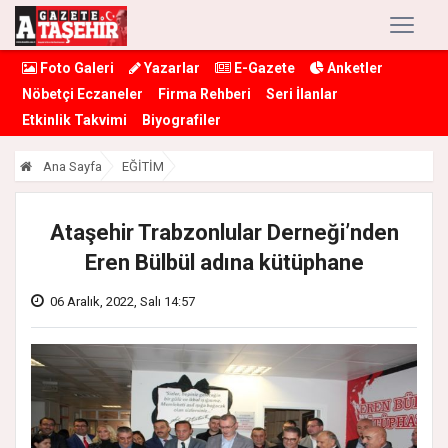
Foto Galeri
Yazarlar
E-Gazete
Anketler
Nöbetçi Eczaneler
Firma Rehberi
Seri İlanlar
Etkinlik Takvimi
Biyografiler
Ana Sayfa
EĞİTİM
Ataşehir Trabzonlular Derneği’nden
Eren Bülbül adına kütüphane
06 Aralık, 2022, Salı 14:57