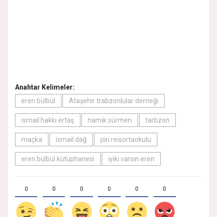
Anahtar Kelimeler:
eren bülbül
Ataşehir trabzonlular derneği
ismail hakkı ertaş
namık sürmen
tarbzon
maçka
ismail dağ
piri reisortaokulu
eren bülbül kütüphanesi
iyiki varsın eren
0
0
0
0
0
0