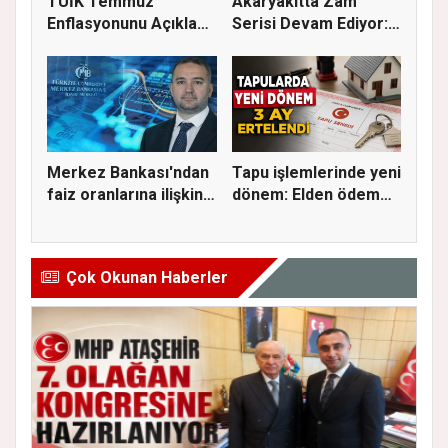
TÜİK Temmuz
Akaryakıtta Zam
Enflasyonunu Açıkladı:
Serisi Devam Ediyor:
Aylık Artı...
Bu Kez S...
Merkez Bankası'ndan
Tapu işlemlerinde yeni
faiz oranlarına ilişkin
dönem: Elden ödeme
a...
ve...
Çok Okunan Haberler