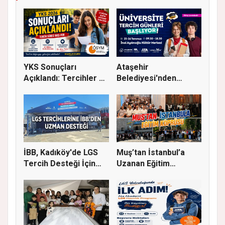
YKS Sonuçları
Ataşehir
Açıklandı: Tercihler 29
Belediyesi'nden
Temmuz'...
Üniversite Tercihi Y...
İBB, Kadıköy'de LGS
Muş’tan İstanbul’a
Tercih Desteği İçin
Uzanan Eğitim
Danı...
Köprüsü