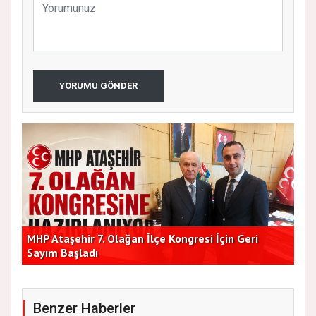
YORUMU GÖNDER
lik
MHP Ataşehir 7. Olağan İlçe Kongresi İçin Geri
Baş
Sayım Başladı
Bir
Benzer Haberler