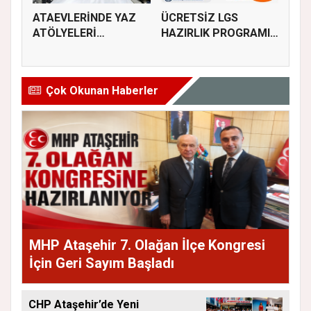
ATAEVLERİNDE YAZ
ÜCRETSİZ LGS
ATÖLYELERİ
HAZIRLIK PROGRAMI
BAŞLIYOR
KAYITLARI BAŞL...
Çok Okunan Haberler
MHP Ataşehir 7. Olağan İlçe Kongresi
İçin Geri Sayım Başladı
CHP Ataşehir’de Yeni