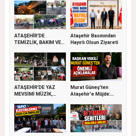
ATAŞEHİR'DE
Ataşehir Basınından
TEMİZLİK, BAKIM VE
Hayırlı Olsun Ziyareti
İLAÇLAMA ÇALIŞ...
ATAŞEHİR’DE YAZ
Murat Güneş'ten
MEVSİMİ MÜZİK,
Ataşehir'e Müjde:
SİNEMA VE ŞENL...
İmar Planla...