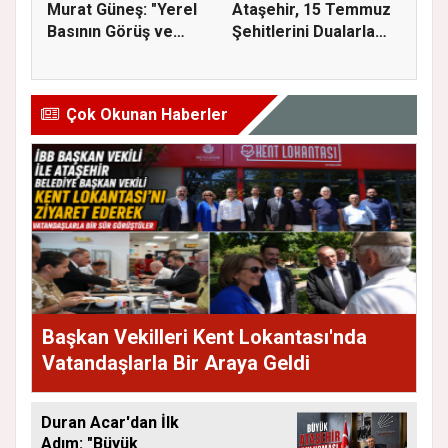
Murat Güneş: "Yerel
Ataşehir, 15 Temmuz
Basının Görüş ve
Şehitlerini Dualarla
Eleştiri...
Andı...
Çok Okunan Haberler
Başkan Vekilleri Kent Lokantası'nda
Vatandaşlarla Bir Araya Geldi
Duran Acar'dan İlk
Adım: "Büyük