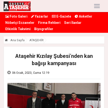
Foto Galeri
Yazarlar
E-Gazete
Anketler
Nöbetçi Eczaneler
Firma Rehberi
Seri İlanlar
Etkinlik Takvimi
Biyografiler
Ana Sayfa
ATAŞEHİR
Ataşehir Kızılay Şubesi’nden kan
bağışı kampanyası
06 Ocak, 2023, Cuma 12:19