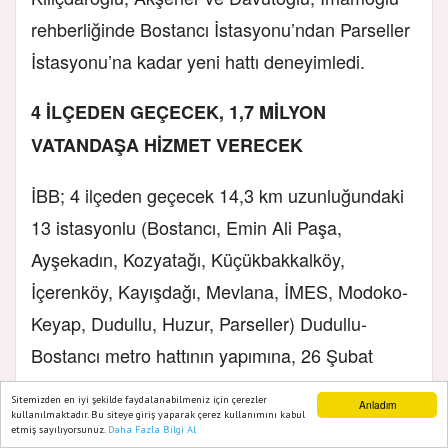
rehberliğinde Bostancı İstasyonu’ndan Parseller
İstasyonu’na kadar yeni hattı deneyimledi.
4 İLÇEDEN GEÇECEK, 1,7 MİLYON
VATANDAŞA HİZMET VERECEK
İBB; 4 ilçeden geçecek 14,3 km uzunluğundaki
13 istasyonlu (Bostancı, Emin Ali Paşa,
Ayşekadın, Kozyatağı, Küçükbakkalköy,
İçerenköy, Kayışdağı, Mevlana, İMES, Modoko-
Keyap, Dudullu, Huzur, Parseller) Dudullu-
Bostancı metro hattının yapımına, 26 Şubat
2016’da başladı. Yüzde 55 seviyesine ulaşan
Sitemizden en iyi şekilde faydalanabilmeniz için çerezler
Anladım
imalat işlemleri, finansman yetersizliğinden
kullanılmaktadır. Bu siteye giriş yaparak çerez kullanımını kabul
etmiş sayılıyorsunuz.
Daha Fazla Bilgi Al
Ana Sayfa
Web TV
Foto Galeri
Yazarlar