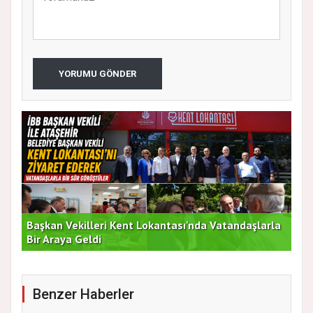
YORUMU GÖNDER
Başkan Vekilleri Kent Lokantası'nda Vatandaşlarla
Dur
Bir Araya Geldi
Bu
Benzer Haberler