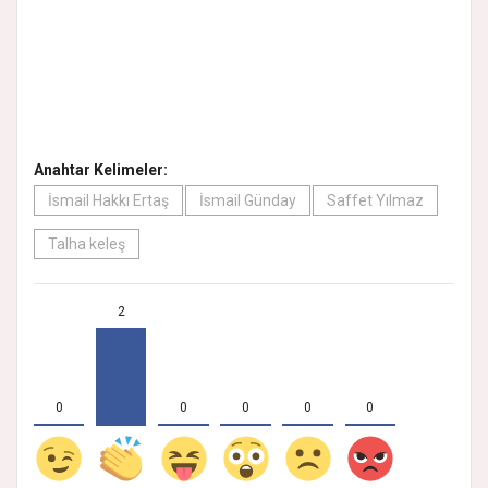
Anahtar Kelimeler:
İsmail Hakkı Ertaş
İsmail Günday
Saffet Yılmaz
Talha keleş
2
0
0
0
0
0