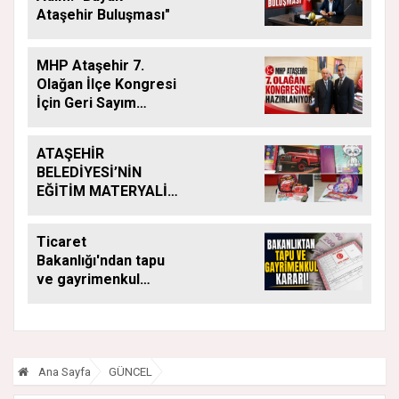
Ataşehir Buluşması"
MHP Ataşehir 7.
Olağan İlçe Kongresi
İçin Geri Sayım
Başladı
ATAŞEHİR
BELEDİYESİ’NİN
EĞİTİM MATERYALİ
DESTEĞİ YENİ
DÖNEMDE DE
Ticaret
SÜRÜYOR
Bakanlığı'ndan tapu
ve gayrimenkul
kararı: Bu kritik adımı
atlayan satış
yapamayacak
Ana Sayfa
GÜNCEL