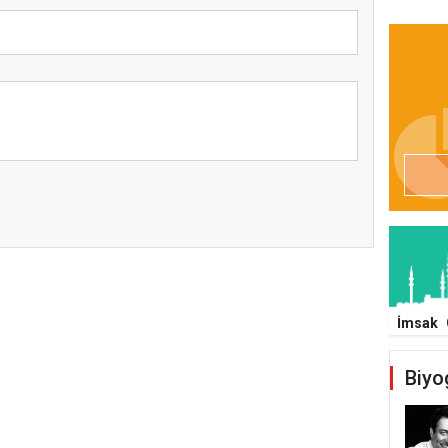
İmsak
Biyo