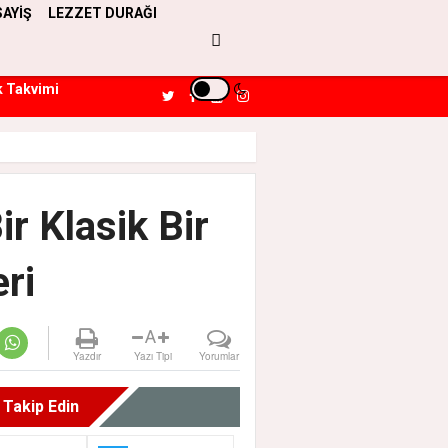
SAYİŞ
LEZZET DURAĞI
k Takvimi
r Klasik Bir
ri
A
Yazdır
Yazı Tipi
Yorumlar
i Takip Edin