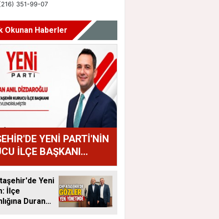
k Okunan Haberler
EHİR'DE YENİ PARTİ'NİN
CU İLÇE BAŞKANI
AN ANIL DİZDAROĞLU
U
aşehir'de Yeni
 İlçe
lığına Duran
tandı