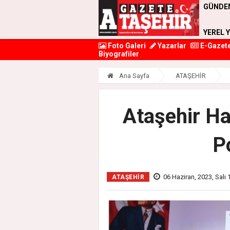
GÜNDE
YEREL 
Foto Galeri
Yazarlar
E-Gazet
Biyografiler
Ana Sayfa
ATAŞEHİR
Ataşehir Ha
P
06 Haziran, 2023, Salı 
ATAŞEHİR