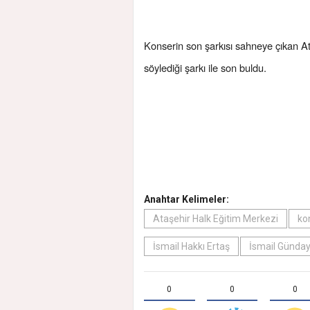
Konserin son şarkısı sahneye çıkan Ata
söylediği şarkı ile son buldu.
Anahtar Kelimeler:
Ataşehir Halk Eğitim Merkezi
ko
İsmail Hakkı Ertaş
İsmail Günda
0
0
0