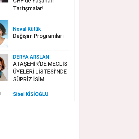
CHP'de Yaşanan
Tartışmalar!
Neval Kütük
Değişim Programları
DERYA ARSLAN
ATAŞEHİR’DE MECLİS
ÜYELERİ LİSTESİ’NDE
SÜPRİZ İSİM
Sibel KİŞİOĞLU
EUROVISION'DA
NELER OLUYOR?