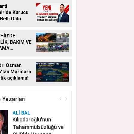
arti
ir'de Kurucu
Belli Oldu
HİR'DE
LİK, BAKIM VE
LAMA
MALARI
KSIZ SÜRÜYOR
Dr. Osman
ş'tan Marmara
itik açıklama!
 Yazarları
ALİ BAL
Kılıçdaroğlu'nun
Tahammülsüzlüğü ve