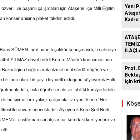
Yeni P
verili ve başarılı çalışmaları için Ataşehir ilçe Milli Eğitim
Ataşeh
n konser anısına plaket takdim edildi.
Kadro 
ATAŞE
TEMİZ
Barış SÜMEN tarafından teşekkür konuşması için sahneye
İLAÇ
ÇALIŞ
 Saffet YILMAZ davet edildi.Kurum Müdürü konuşmasında
ARALI
Prof. 
im Bakanlığına bağlı olarak hizmetlerini sürdürdüğünü ve
Bekta
e bir tane olan bir şeyin kıymetli olduğunu söyleyerek Halk
için kr
retmenlerinin, usta öğreticilerinin ve tabii ki kursiyerlerinin
de bu kıymetlere yakışır çalışmalar ve yeniliklerle “Her
Köşe
lkesi ile devam edeceklerini söyleyerek Koro Şefi Berk
N’e, enstürman sanatçılarına, korodaki kursiyerlere ve
etti.