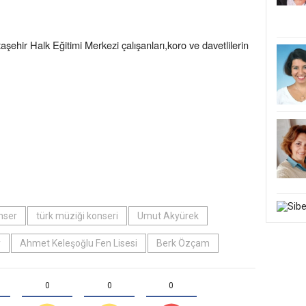
şehir Halk Eğitimi Merkezi çalışanları,koro ve davetlilerin
nser
türk müziği konseri
Umut Akyürek
y
Ahmet Keleşoğlu Fen Lisesi
Berk Özçam
0
0
0