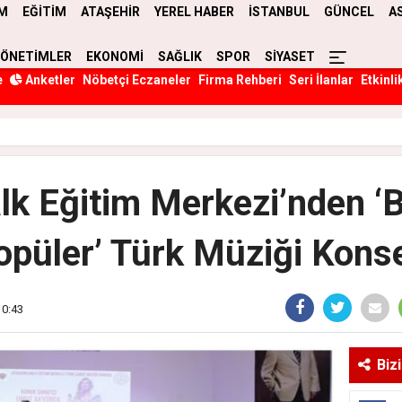
M
EĞİTİM
ATAŞEHİR
YEREL HABER
İSTANBUL
GÜNCEL
A
YÖNETİMLER
EKONOMİ
SAĞLIK
SPOR
SİYASET
e
Anketler
Nöbetçi Eczaneler
Firma Rehberi
Seri İlanlar
Etkinli
lk Eğitim Merkezi’nden ‘Bi
opüler’ Türk Müziği Konse
10:43
Biz