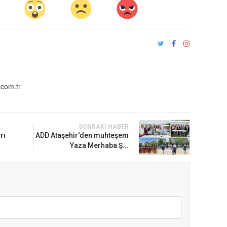
com.tr
SONRAKI HABER
rı
ADD Ataşehir'den muhteşem
Yaza Merhaba Ş...