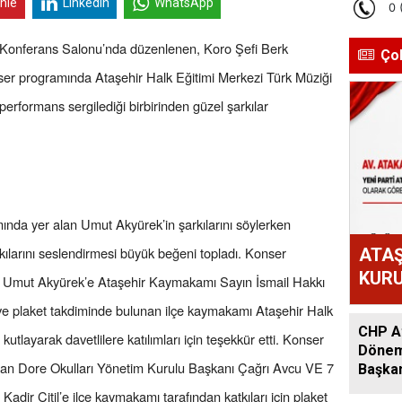
inle
Linkedin
WhatsApp
 Konferans Salonu’nda düzenlenen, Koro Şefi Berk
Ço
er programında Ataşehir Halk Eğitimi Merkezi Türk Müziği
performans sergilediği birbirinden güzel şarkılar
nda yer alan Umut Akyürek’in şarkılarını söylerken
kılarını seslendirmesi büyük beğeni topladı. Konser
ATAŞ
KURU
en Umut Akyürek’e Ataşehir Kaymakamı Sayın İsmail Hakkı
ATAK
 ve plaket takdiminde bulunan ilçe kaymakamı Ataşehir Halk
OLD
CHP At
tlayarak davetlilere katılımları için teşekkür etti. Konser
Dönem:
nan Dore Okulları Yönetim Kurulu Başkanı Çağrı Avcu VE 7
Başkan
Acar A
ir Çitil’e ilçe kaymakamı tarafından katkıları için plaket