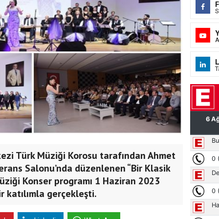
S
A
L
T
kezi Türk Müziği Korosu tarafından Ahmet
erans Salonu’nda düzenlenen “Bir Klasik
Müziği Konser programı 1 Haziran 2023
 katılımla gerçekleşti.