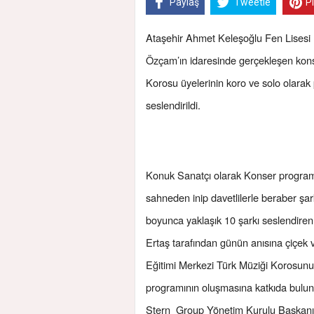
Paylaş
Tweetle
P
Ataşehir Ahmet Keleşoğlu Fen Lisesi
Özçam’ın idaresinde gerçekleşen kons
Korosu üyelerinin koro ve solo olarak 
seslendirildi.
Konuk Sanatçı olarak Konser programı
sahneden inip davetlilerle beraber şar
boyunca yaklaşık 10 şarkı seslendir
Ertaş tarafından günün anısına çiçek
Eğitimi Merkezi Türk Müziği Korosunu ku
programının oluşmasına katkıda bulu
Stern Group Yönetim Kurulu Başkanı Kad