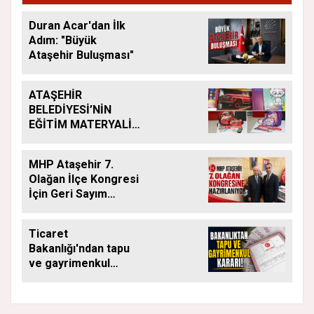
Duran Acar'dan İlk
Adım: "Büyük
Ataşehir Buluşması"
ATAŞEHİR
BELEDİYESİ’NİN
EĞİTİM MATERYALİ
DESTEĞİ YENİ
DÖNEMDE DE
MHP Ataşehir 7.
SÜRÜYOR
Olağan İlçe Kongresi
İçin Geri Sayım
Başladı
Ticaret
Bakanlığı'ndan tapu
ve gayrimenkul
kararı: Bu kritik adımı
atlayan satış
yapamayacak