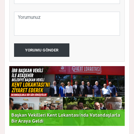
YORUMU GÖNDER
Başkan Vekilleri Kent Lokantası'nda Vatandaşlarla
Dur
Bir Araya Geldi
Bu