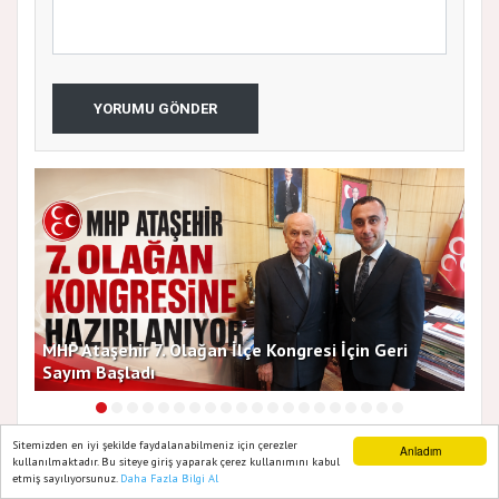
YORUMU GÖNDER
Başkan Vekilleri Kent Lokantası'nda Vatandaşlarla
Dur
Bir Araya Geldi
Bu
Sitemizden en iyi şekilde faydalanabilmeniz için çerezler
Anladım
kullanılmaktadır. Bu siteye giriş yaparak çerez kullanımını kabul
Benzer Haberler
etmiş sayılıyorsunuz.
Daha Fazla Bilgi Al
Ana Sayfa
Web TV
Foto Galeri
Yazarlar