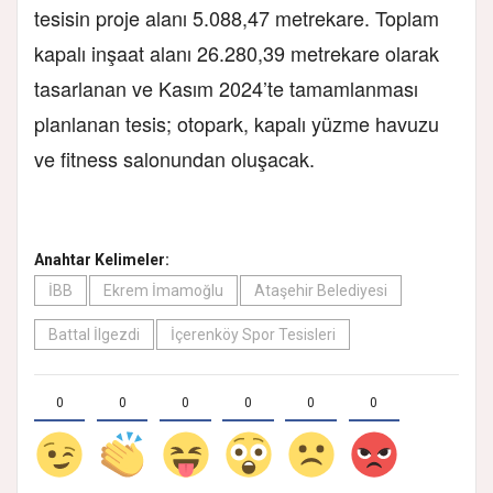
tesisin proje alanı 5.088,47 metrekare. Toplam
kapalı inşaat alanı 26.280,39 metrekare olarak
tasarlanan ve Kasım 2024’te tamamlanması
planlanan tesis; otopark, kapalı yüzme havuzu
ve fitness salonundan oluşacak.
Anahtar Kelimeler:
İBB
Ekrem İmamoğlu
Ataşehir Belediyesi
Battal İlgezdi
İçerenköy Spor Tesisleri
0
0
0
0
0
0