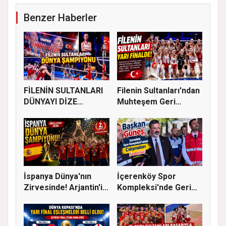
Benzer Haberler
FİLENİN SULTANLARI
Filenin Sultanları'ndan
DÜNYAYI DİZE
Muhteşem Geri
GETİRDİ
Dönüş!...
İspanya Dünya'nın
İçerenköy Spor
Zirvesinde! Arjantin'i
Kompleksi'nde Geri
Yene...
Sayım Başla...