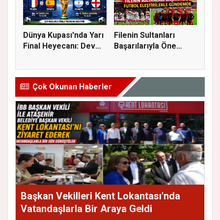
Dünya Kupası'nda Yarı
Filenin Sultanları
Final Heyecanı: Dev
Başarılarıyla Öne
Eşl...
Çıkarken...
Çok Okunan Haberler
Başkan Vekilleri Kent Lokantası'nda
Vatandaşlarla Bir Araya Geldi