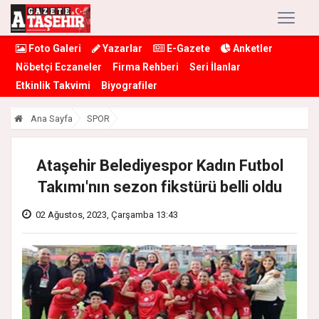
Foto Galeri
Yazarlar
E-Gazete
Anketler
Nöbetçi Eczaneler
Firma Rehberi
Seri İlanlar
Etkinlik Takvimi
Biyografiler
Ana Sayfa
SPOR
Ataşehir Belediyespor Kadın Futbol
Takımı'nın sezon fikstürü belli oldu
02 Ağustos, 2023, Çarşamba 13:43