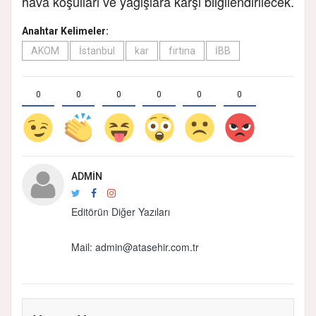
hava koşulları ve yağışlara karşı bilgilendirilecek.
Anahtar Kelimeler:
AKOM
İstanbul
kar
fırtına
İBB
0
0
0
0
0
0
ADMIN
Editörün Diğer Yazıları
Mail:
admin@atasehir.com.tr