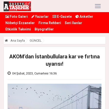
Foto Galeri
Yazarlar
E-Gazete
Anketler
Nöbetçi Eczaneler
Firma Rehberi
Seri İlanlar
Etkinlik Takvimi
Biyografiler
Ana Sayfa
GÜNCEL
AKOM'dan İstanbullulara kar ve fırtına
uyarısı!
04 Şubat, 2023, Cumartesi 16:36