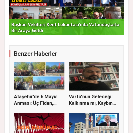
Başkan Vekilleri Kent Lokantası'nda Vatandaşlarla
Dur
Bir Araya Geldi
Bu
Benzer Haberler
Ataşehir’de 6 Mayıs
Varto’nun Geleceği:
Anması: Üç Fidan,
Kalkınma mı, Kaybın
Deniz G...
Başla...