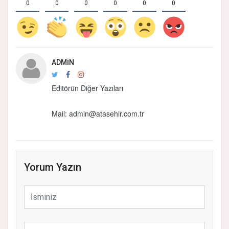
0
0
0
0
0
0
ADMIN
Editörün Diğer Yazıları
Mail: admin@atasehir.com.tr
Yorum Yazın