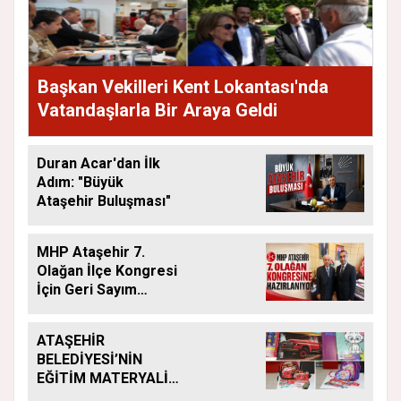
Başkan Vekilleri Kent Lokantası'nda
Vatandaşlarla Bir Araya Geldi
Duran Acar'dan İlk
Adım: "Büyük
Ataşehir Buluşması"
MHP Ataşehir 7.
Olağan İlçe Kongresi
İçin Geri Sayım
Başladı
ATAŞEHİR
BELEDİYESİ’NİN
EĞİTİM MATERYALİ
DESTEĞİ YENİ