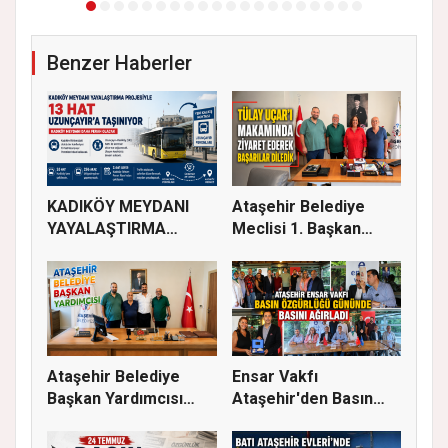
Benzer Haberler
KADIKÖY MEYDANI
Ataşehir Belediye
YAYALAŞTIRMA
Meclisi 1. Başkan
PROJESİYLE 13 HA...
Vekili Tü...
Ataşehir Belediye
Ensar Vakfı
Başkan Yardımcısı
Ataşehir'den Basın
Abubekir...
Buluşması: Eği...