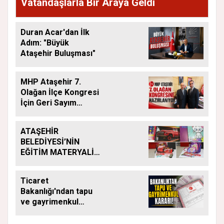
Vatandaşlarla Bir Araya Geldi
Duran Acar'dan İlk
Adım: "Büyük
Ataşehir Buluşması"
MHP Ataşehir 7.
Olağan İlçe Kongresi
İçin Geri Sayım
Başladı
ATAŞEHİR
BELEDİYESİ’NİN
EĞİTİM MATERYALİ
DESTEĞİ YENİ
DÖNEMDE DE
Ticaret
SÜRÜYOR
Bakanlığı'ndan tapu
ve gayrimenkul
kararı: Bu kritik adımı
atlayan satış