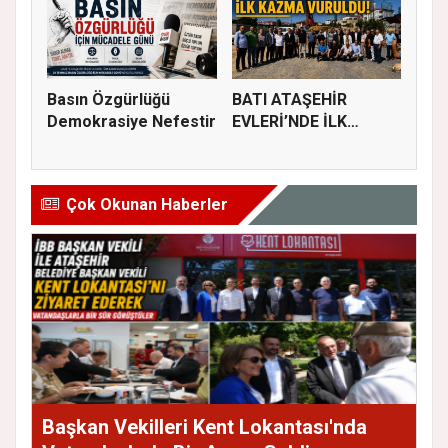
Basın Özgürlüğü
BATI ATAŞEHİR
Demokrasiye Nefestir
EVLERİ’NDE İLK
KAZMA VURULDU
Çok Okunan Haberler
Başkan Vekilleri Kent Lokantası'nda