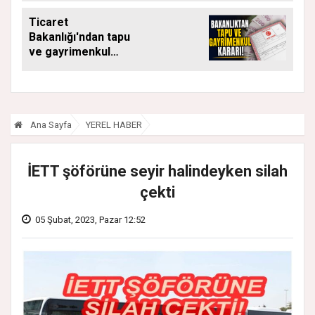
DÖNEMDE DE
Ticaret
SÜRÜYOR
Bakanlığı'ndan tapu
ve gayrimenkul
kararı: Bu kritik adımı
atlayan satış
yapamayacak
Ana Sayfa
YEREL HABER
İETT şöförüne seyir halindeyken silah
çekti
05 Şubat, 2023, Pazar 12:52