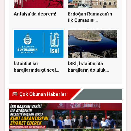
Antalya'da deprem!
Erdoğan Ramazan’ın
İlk Cumasını
Ataşehir’de K...
İstanbul su
İSKİ, İstanbul'da
barajlarında güncel
barajların doluluk
doluluk oranı...
oranını...
Çok Okunan Haberler