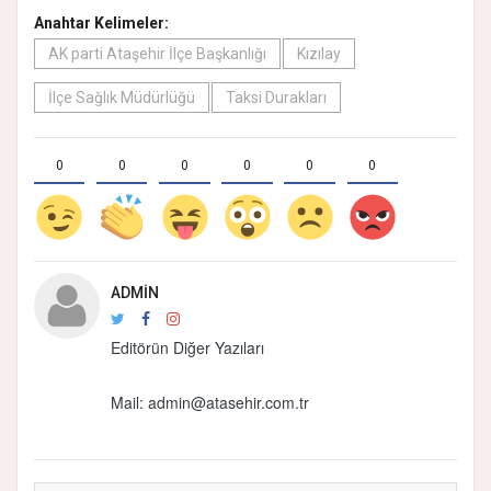
Anahtar Kelimeler:
AK parti Ataşehir İlçe Başkanlığı
Kızılay
İlçe Sağlık Müdürlüğü
Taksi Durakları
0
0
0
0
0
0
ADMIN
Editörün Diğer Yazıları
Mail:
admin@atasehir.com.tr