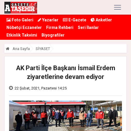
Foto Galeri
Yazarlar
E-Gazete
Anketler
Nöbetçi Eczaneler
Firma Rehberi
Seri İlanlar
Etkinlik Takvimi
Biyografiler
Ana Sayfa
SİYASET
AK Parti İlçe Başkanı İsmail Erdem
ziyaretlerine devam ediyor
22 Şubat, 2021, Pazartesi 14:25