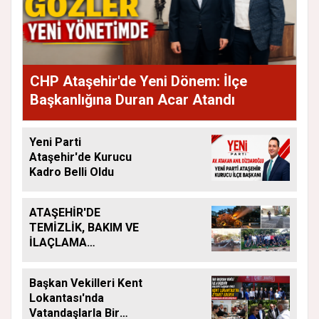
CHP Ataşehir'de Yeni Dönem: İlçe
Başkanlığına Duran Acar Atandı
Yeni Parti
Ataşehir'de Kurucu
Kadro Belli Oldu
ATAŞEHİR'DE
TEMİZLİK, BAKIM VE
İLAÇLAMA
ÇALIŞMALARI
ARALIKSIZ SÜRÜYOR
Başkan Vekilleri Kent
Lokantası'nda
Vatandaşlarla Bir