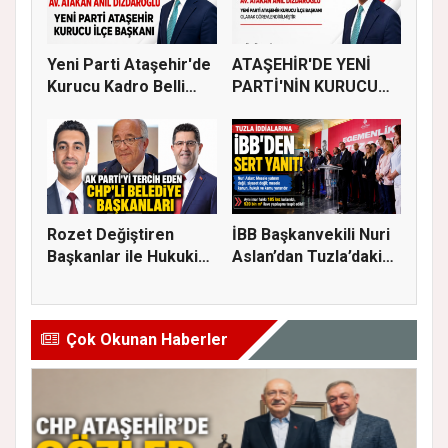
Yeni Parti Ataşehir'de
ATAŞEHİR'DE YENİ
Kurucu Kadro Belli
PARTİ'NİN KURUCU
Old...
İLÇE BAŞKAN...
Rozet Değiştiren
İBB Başkanvekili Nuri
Başkanlar ile Hukuki
Aslan’dan Tuzla’daki
Süreci...
em...
Çok Okunan Haberler