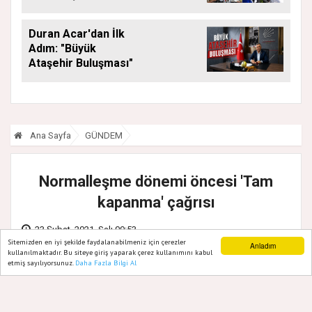
Araya Geldi
Duran Acar'dan İlk
Adım: "Büyük
Ataşehir Buluşması"
Ana Sayfa
GÜNDEM
Normalleşme dönemi öncesi 'Tam
kapanma' çağrısı
23 Şubat, 2021, Salı 09:53
Sitemizden en iyi şekilde faydalanabilmeniz için çerezler
Anladım
kullanılmaktadır. Bu siteye giriş yaparak çerez kullanımını kabul
etmiş sayılıyorsunuz.
Daha Fazla Bilgi Al
Ana Sayfa
Web TV
Foto Galeri
Yazarlar