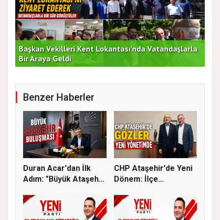
rla
Duran Acar'dan İlk Adım: "Büyük Ataşehir
AT
Buluşması"
DE
Benzer Haberler
Duran Acar'dan İlk
CHP Ataşehir'de Yeni
Adım: "Büyük Ataşehir
Dönem: İlçe
Bulu...
Başkanlığına...