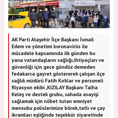
AK Parti Ataşehir İlçe Başkanı İsmail
Edem ve yönetimi koronavirüs ile
mücadele kapsamında ilk günden bu
yana vatandaşların sağlığı,ihtiyaçları ve
güvenliği için gece gündüz demeden
fedakarca gayret göstererek çalışan ilçe
sağlık müdürü Fatih Kırklar ve personeli
filyasyon ekibi ,KIZILAY Başkanı Talha
Keleş ve destek grubu, sahada asayişi
sağlamak için nöbet tutan emniyet
mensubu polislerimize börek,tatlı ve çay
ikramları eşliğinde teşekkür ziyaretinde