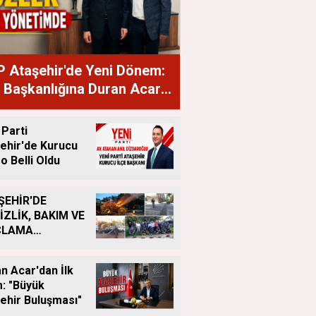
 Ataşehir'de Yeni Dönem:
e Başkanlığına Duran Acar
ndı
 Parti
ehir'de Kurucu
o Belli Oldu
ŞEHİR'DE
İZLİK, BAKIM VE
ÇLAMA
IŞMALARI
LIKSIZ SÜRÜYOR
n Acar'dan İlk
: "Büyük
ehir Buluşması"