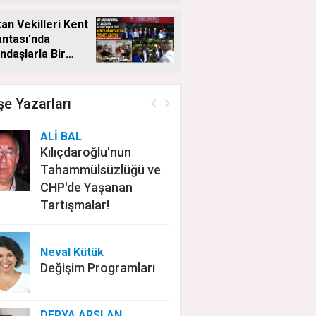
an Vekilleri Kent
ntası'nda
ndaşlarla Bir
a Geldi
e Yazarları
ALİ BAL
Kılıçdaroğlu'nun
Tahammülsüzlüğü ve
CHP'de Yaşanan
Tartışmalar!
Neval Kütük
Değişim Programları
DERYA ARSLAN