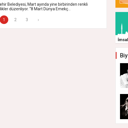
hir Belediyesi, Mart ayında yine birbirinden renkli
likler düzenliyor. “8 Mart Dünya Emekç...
1
2
3
›
İmsa
Biy