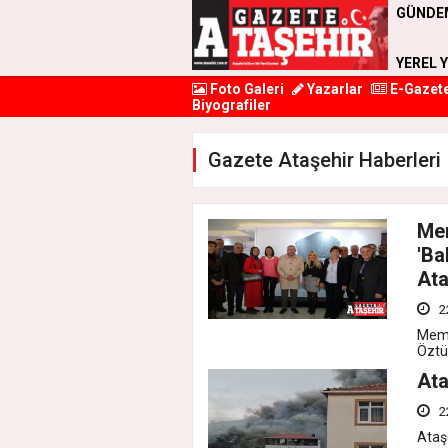
GÜNDE
YEREL 
Foto Galeri
Yazarlar
E-Gazet
Biyografiler
Gazete Ataşehir Haberleri
Mem
'Ba
Ata
2
Meml
Öztürk
Ata
2
Ataşe