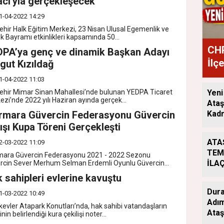
cı'yla gerçekleşecek
1-04-2022 14:29
ehir Halk Eğitim Merkezi, 23 Nisan Ulusal Egemenlik ve
k Bayramı etkinlikleri kapsamında 50...
CHP
PA’ya genç ve dinamik Başkan Adayı
İlç
gut Kızıldağ
Ata
1-04-2022 11:03
Yeni
ehir Mimar Sinan Mahallesi’nde bulunan YEDPA Ticaret
ezi’nde 2022 yılı Haziran ayında gerçek...
Ataş
Kadr
rmara Güvercin Federasyonu Güvercin
ışı Kupa Töreni Gerçekleşti
ATA
2-03-2022 11:09
TEM
ara Güvercin Federasyonu 2021 - 2022 Sezonu
İLA
rcin Sever Merhum Selman Erdemli Oyunlu Güvercin...
ÇAL
 sahipleri evlerine kavuştu
ARA
Dura
1-03-2022 10:49
Adım
evler Atapark Konutları’nda, hak sahibi vatandaşların
Ataş
inin belirlendiği kura çekilişi noter...