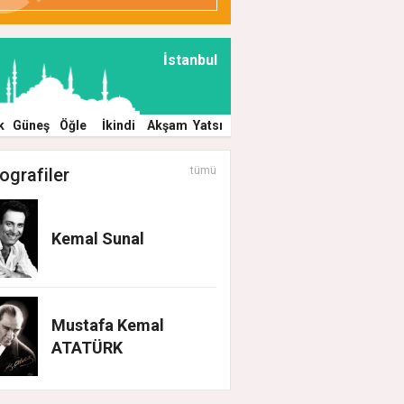
İstanbul
k
Güneş
Öğle
İkindi
Akşam
Yatsı
ografiler
tümü
Kemal Sunal
Mustafa Kemal
ATATÜRK