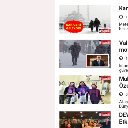
Kar
1
Meteo
bekle
Val
mot
1
İsta
güven
Muh
Öze
0
Ataş
Düny
DEV
Etk