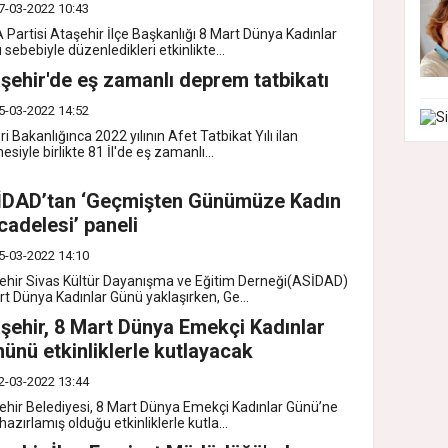
7-03-2022 10:43
 Partisi Ataşehir İlçe Başkanlığı 8 Mart Dünya Kadınlar
sebebiyle düzenledikleri etkinlikte...
şehir'de eş zamanlı deprem tatbikatı
5-03-2022 14:52
eri Bakanlığınca 2022 yılının Afet Tatbikat Yılı ilan
esiyle birlikte 81 İl'de eş zamanlı...
İDAD’tan ‘Geçmişten Günümüze Kadın
adelesi’ paneli
5-03-2022 14:10
ehir Sivas Kültür Dayanışma ve Eğitim Derneği(ASİDAD)
rt Dünya Kadınlar Günü yaklaşırken, Ge...
şehir, 8 Mart Dünya Emekçi Kadınlar
ünü etkinliklerle kutlayacak
2-03-2022 13:44
ehir Belediyesi, 8 Mart Dünya Emekçi Kadınlar Günü’ne
hazırlamış olduğu etkinliklerle kutla...