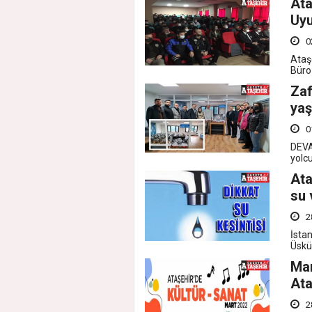
Ata
Uyu
0
Ataş
Büro 
Zaf
yaş
0
DEVA
yolcu
Ata
su 
2
İsta
Üskü
Mar
Ata
2