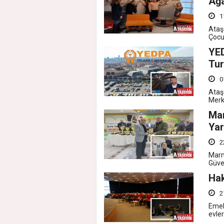
Ağa
1
Ataş
Çocu
YED
Tur
0
Ataş
Merk
Ma
Yar
2
Marm
Güve
Hak
2
Emek
evler