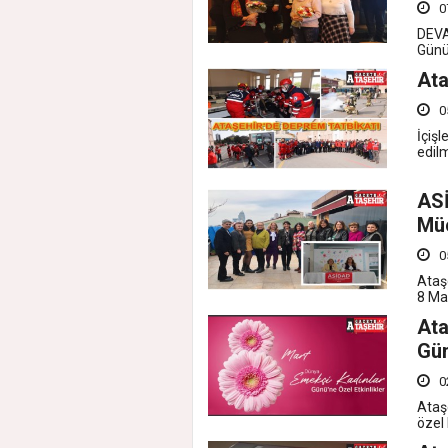
0
DEVA
Günü 
Ata
0
İçişl
edilm
AS
Müc
0
Ataş
8 Ma
Ata
Gün
0
Ataş
özel 