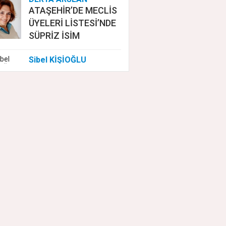
ATAŞEHİR’DE MECLİS
ÜYELERİ LİSTESİ’NDE
SÜPRİZ İSİM
Sibel KİŞİOĞLU
EUROVISION'DA
NELER OLUYOR?