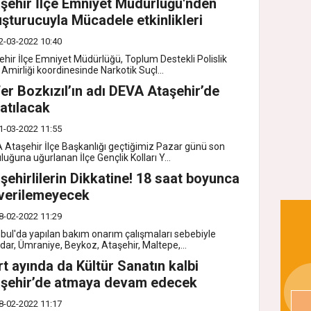
şehir İlçe Emniyet Müdürlüğü'nden
şturucuyla Mücadele etkinlikleri
2-03-2022 10:40
ehir İlçe Emniyet Müdürlüğü, Toplum Destekli Polislik
Amirliği koordinesinde Narkotik Suçl...
er Bozkızıl’ın adı DEVA Ataşehir’de
atılacak
1-03-2022 11:55
 Ataşehir İlçe Başkanlığı geçtiğimiz Pazar günü son
luğuna uğurlanan İlçe Gençlik Kolları Y...
şehirlilerin Dikkatine! 18 saat boyunca
verilemeyecek
8-02-2022 11:29
nbul'da yapılan bakım onarım çalışmaları sebebiyle
dar, Ümraniye, Beykoz, Ataşehir, Maltepe,...
t ayında da Kültür Sanatın kalbi
şehir’de atmaya devam edecek
8-02-2022 11:17