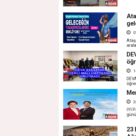
Ata
gel
0
Ataş
aral
DEV
öğr
1
DEVA 
öğren
Mer
2
İYİ 
günü
23 