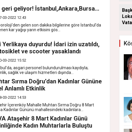
 geri geliyor! İstanbul,Ankara,Bursa...
Başk
Loka
7-03-2022 12:43
Vata
roloji’den gelen son dakika bilgilerine göre İstanbul’da
Aray
nen kar yağışı yarın etkisini gös...
Köş
i Yerlikaya duyurdu! İdari izin uzatıldı,
osiklet ve scooter yasaklandı
0-03-2022 15:52
nbul'da, asgari personel bulundurulması kaydıyla;
lik, sağlık ve ulaşım hizmetleri dışında...
tar Sırma Doğru’dan Kadınlar Gününe
l Anlamlı Etkinlik
8-03-2022 14:53
ehir İçerenköy Mahalle Muhtarı Sırma Doğru 8 Mart
a Kadınlar Gününü mahallesindeki kadınlara...
A Ataşehir 8 Mart Kadınlar Günü
inliğinde Kadın Muhtarlarla Buluştu