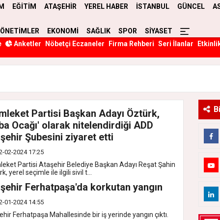
M
EĞİTİM
ATAŞEHİR
YEREL HABER
İSTANBUL
GÜNCEL
A
YÖNETİMLER
EKONOMİ
SAĞLIK
SPOR
SİYASET
e
Anketler
Nöbetçi Eczaneler
Firma Rehberi
Seri İlanlar
Etkinli
B
leket Partisi Başkan Adayı Öztürk,
ba Ocağı' olarak nitelendirdiği ADD
şehir Şubesini ziyaret etti
2-02-2024 17:25
eket Partisi Ataşehir Belediye Başkan Adayı Reşat Şahin
, yerel seçimle ile ilgili sivil t...
şehir Ferhatpaşa'da korkutan yangın
2-01-2024 14:55
hir Ferhatpaşa Mahallesinde bir iş yerinde yangın çıktı.