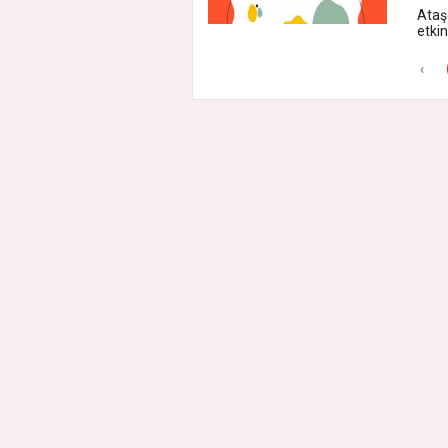
Ataşe
etkin
‹