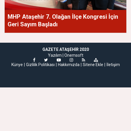
MHP Ataşehir 7. Olağan İlçe Kongresi İçin
Geri Sayım Başladı
GAZETE ATAŞEHIR 2020
Yazılım |
Onemsoft
Künye
Gizlilik Politikası
Hakkımızda
Sitene Ekle
İletişim