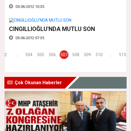
05-06-2012 10:35
CINGILLIOĞLU'NDA MUTLU SON
05-06-2012 07:35
2
...
504
505
506
507
508
509
510
...
513
Çok Okunan Haberler