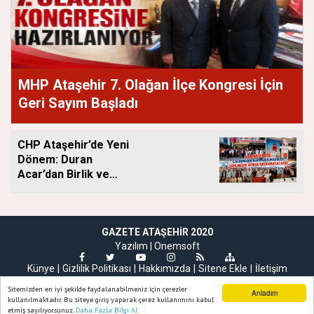
MHP Ataşehir 7. Olağan İlçe Kongresi İçin
Geri Sayım Başladı
CHP Ataşehir’de Yeni
Dönem: Duran
Acar’dan Birlik ve
Saha Mesajı
GAZETE ATAŞEHIR 2020
Yazılım |
Onemsoft
Künye
Gizlilik Politikası
Hakkımızda
Sitene Ekle
İletişim
Sitemizden en iyi şekilde faydalanabilmeniz için çerezler
Anladım
kullanılmaktadır. Bu siteye giriş yaparak çerez kullanımını kabul
etmiş sayılıyorsunuz.
Daha Fazla Bilgi Al
Ana Sayfa
Web TV
Foto Galeri
Yazarlar