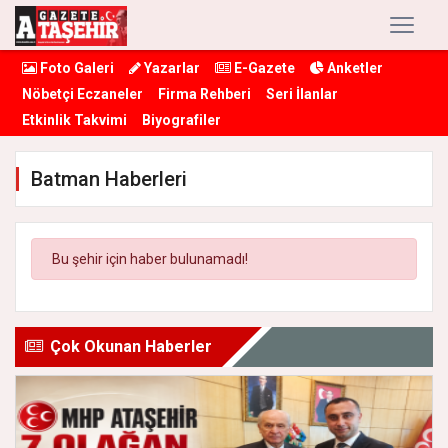
Foto Galeri
Yazarlar
E-Gazete
Anketler
Nöbetçi Eczaneler
Firma Rehberi
Seri İlanlar
Etkinlik Takvimi
Biyografiler
Batman Haberleri
Bu şehir için haber bulunamadı!
Çok Okunan Haberler