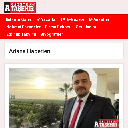
Foto Galeri
Yazarlar
E-Gazete
Anketler
Nöbetçi Eczaneler
Firma Rehberi
Seri İlanlar
Etkinlik Takvimi
Biyografiler
Adana Haberleri