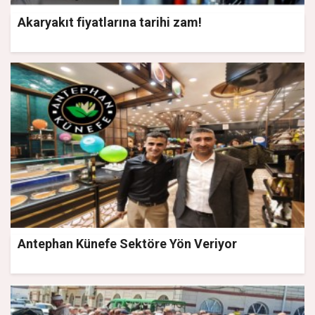
Akaryakıt fiyatlarına tarihi zam!
Antephan Künefe Sektöre Yön Veriyor