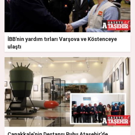
İBB'nin yardım tırları Varşova ve Köstenceye
ulaştı
Çanakkale’nin Destansı Ruhu Ataşehir’de