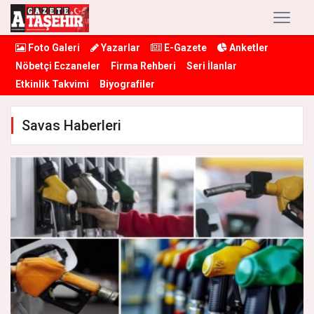
Foto Galeri
Yazarlar
E-Gazete
Anketler
Nöbetçi Eczaneler
Firma Rehberi
Seri İlanlar
Etkinlik Takvimi
Biyografiler
Savas Haberleri