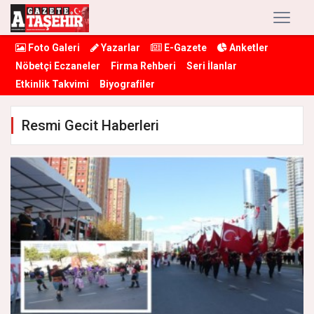
Foto Galeri
Yazarlar
E-Gazete
Anketler
Nöbetçi Eczaneler
Firma Rehberi
Seri İlanlar
Etkinlik Takvimi
Biyografiler
Resmi Gecit Haberleri