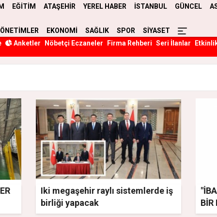
M
EĞİTİM
ATAŞEHİR
YEREL HABER
İSTANBUL
GÜNCEL
A
YÖNETİMLER
EKONOMİ
SAĞLIK
SPOR
SİYASET
e
Anketler
Nöbetçi Eczaneler
Firma Rehberi
Seri İlanlar
Etkinli
LER
Iki megaşehir raylı sistemlerde iş
"İB
birliği yapacak
BİR