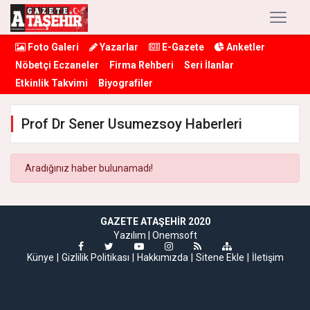
Foto Galeri
Yazarlar
E-Gazete
Anketler
Nöbetçi Eczaneler
Firma Rehberi
Seri İlanlar
Etkinlik Takvimi
Biyografiler
Prof Dr Sener Usumezsoy Haberleri
Aradığınız haber bulunamadı!
GAZETE ATAŞEHIR 2020
Yazılım |
Onemsoft
Künye
Gizlilik Politikası
Hakkımızda
Sitene Ekle
İletişim