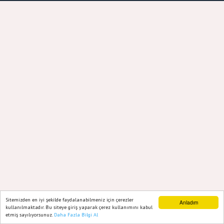
Sitemizden en iyi şekilde faydalanabilmeniz için çerezler
Anladım
kullanılmaktadır. Bu siteye giriş yaparak çerez kullanımını kabul
etmiş sayılıyorsunuz.
Daha Fazla Bilgi Al
Ana Sayfa
Web TV
Foto Galeri
Yazarlar