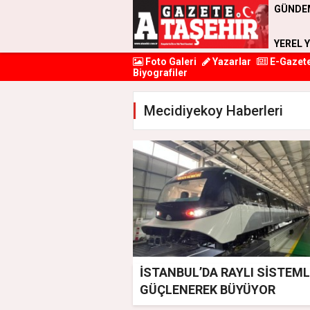
GÜNDE
YEREL 
Foto Galeri
Yazarlar
E-Gazet
Biyografiler
Mecidiyekoy Haberleri
İSTANBUL’DA RAYLI SİSTEM
GÜÇLENEREK BÜYÜYOR