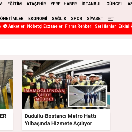
M
EĞİTİM
ATAŞEHİR
YEREL HABER
İSTANBUL
GÜNCEL
A
YÖNETİMLER
EKONOMİ
SAĞLIK
SPOR
SİYASET
e
Anketler
Nöbetçi Eczaneler
Firma Rehberi
Seri İlanlar
Etkinli
LER
Dudullu-Bostancı Metro Hattı
Yılbaşında Hizmete Açılıyor