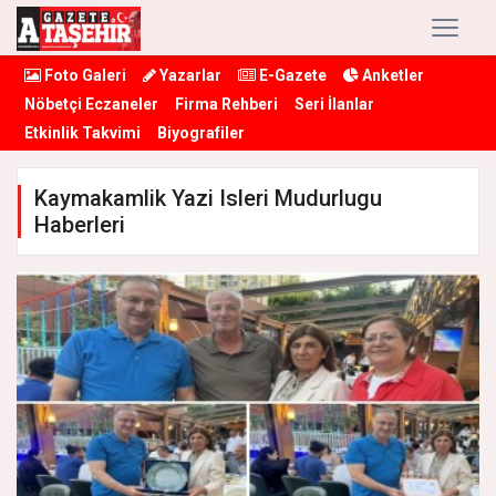
Foto Galeri
Yazarlar
E-Gazete
Anketler
Nöbetçi Eczaneler
Firma Rehberi
Seri İlanlar
Etkinlik Takvimi
Biyografiler
Kaymakamlik Yazi Isleri Mudurlugu
Haberleri