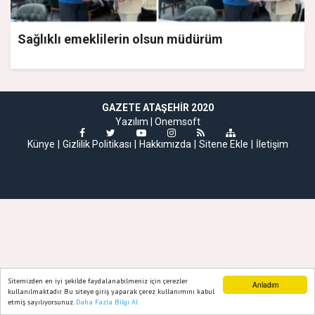
Sağlıklı emeklilerin olsun müdürüm
GAZETE ATAŞEHIR 2020
Yazılım |
Onemsoft
Künye
Gizlilik Politikası
Hakkımızda
Sitene Ekle
İletişim
Sitemizden en iyi şekilde faydalanabilmeniz için çerezler
Anladım
kullanılmaktadır. Bu siteye giriş yaparak çerez kullanımını kabul
etmiş sayılıyorsunuz.
Daha Fazla Bilgi Al
Ana Sayfa
Web TV
Foto Galeri
Yazarlar