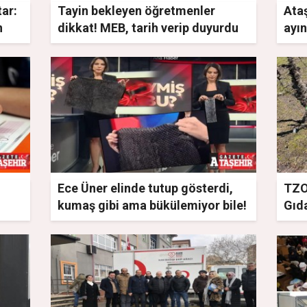
ar:
Tayin bekleyen öğretmenler
Ata
n
dikkat! MEB, tarih verip duyurdu
ayı
yan
Ece Üner elinde tutup gösterdi,
TZO
kumaş gibi ama bükülemiyor bile!
Gıda