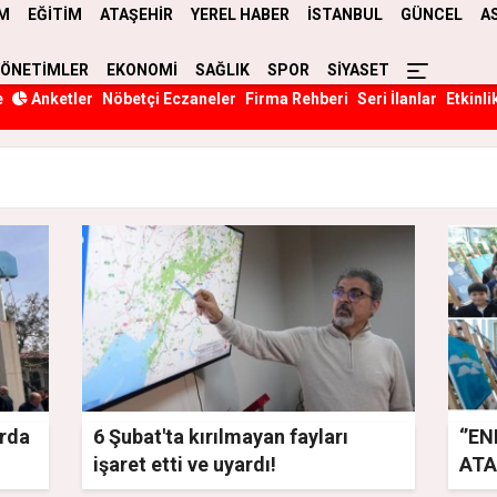
M
EĞİTİM
ATAŞEHİR
YEREL HABER
İSTANBUL
GÜNCEL
A
YÖNETİMLER
EKONOMİ
SAĞLIK
SPOR
SİYASET
e
Anketler
Nöbetçi Eczaneler
Firma Rehberi
Seri İlanlar
Etkinli
arda
6 Şubat'ta kırılmayan fayları
‘’E
işaret etti ve uyardı!
ATA