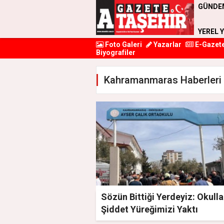
GÜNDE
YEREL 
Foto Galeri
Yazarlar
E-Gazet
Biyografiler
Kahramanmaras Haberleri
Sözün Bittiği Yerdeyiz: Okull
Şiddet Yüreğimizi Yaktı