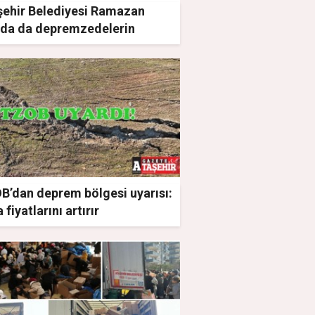
şehir Belediyesi Ramazan
nda da depremzedelerin
ında
B’dan deprem bölgesi uyarısı:
 fiyatlarını artırır