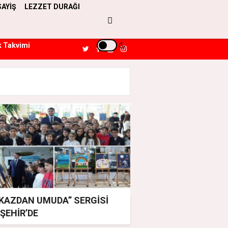
SAYİŞ
LEZZET DURAĞI
k Takvimi
NKAZDAN UMUDA” SERGİSİ
ŞEHİR’DE