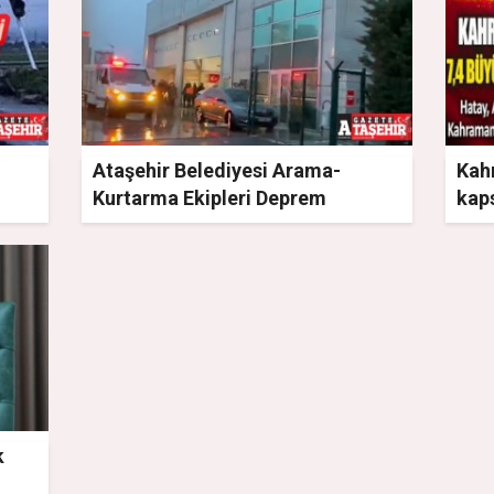
Ataşehir Belediyesi Arama-
Kah
Kurtarma Ekipleri Deprem
kap
Bölgesine gidiyor
k