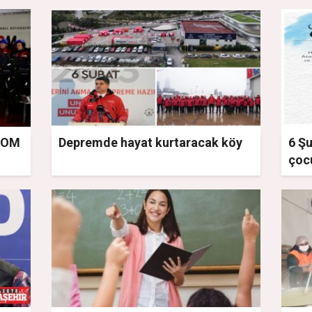
AKOM
Depremde hayat kurtaracak köy
6 Ş
çocu
ser