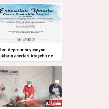
ubat depremini yaşayan
kların eserleri Ataşehir'de
gilenecek