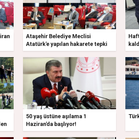
iran
Ataşehir Belediye Meclisi
Haft
Atatürk'e yapılan hakarete tepki
kal
gösterdi
50 yaş üstüne aşılama 1
Türk
den
Haziran'da başlıyor!