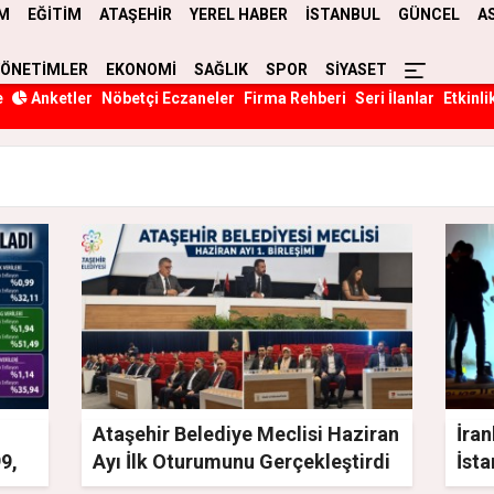
M
EĞİTİM
ATAŞEHİR
YEREL HABER
İSTANBUL
GÜNCEL
A
YÖNETİMLER
EKONOMİ
SAĞLIK
SPOR
SİYASET
e
Anketler
Nöbetçi Eczaneler
Firma Rehberi
Seri İlanlar
Etkinli
Ataşehir Belediye Meclisi Haziran
İran
99,
Ayı İlk Oturumunu Gerçekleştirdi
İsta