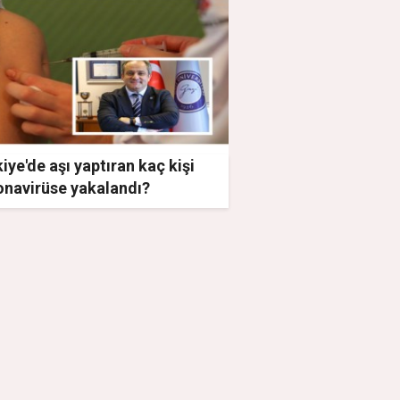
iye'de aşı yaptıran kaç kişi
onavirüse yakalandı?