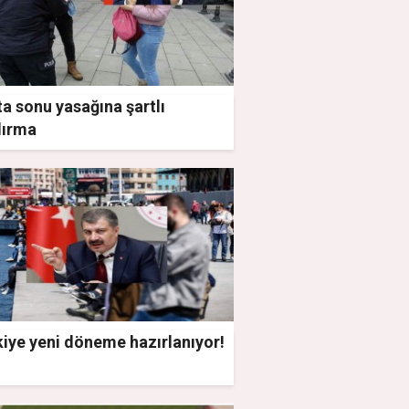
a sonu yasağına şartlı
dırma
iye yeni döneme hazırlanıyor!