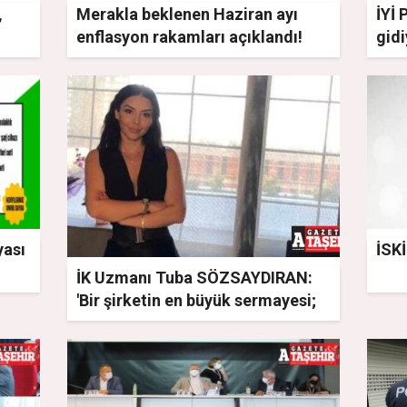
,
Merakla beklenen Haziran ayı
İYİ 
enflasyon rakamları açıklandı!
gidi
yası
İSKİ
İK Uzmanı Tuba SÖZSAYDIRAN:
'Bir şirketin en büyük sermayesi;
bilgi ve güç paylaşımıdır'