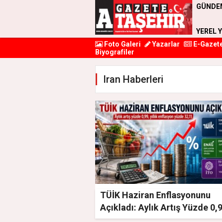
GÜNDE
YEREL 
Foto Galeri
Yazarlar
E-Gazet
Biyografiler
Iran Haberleri
TÜİK Haziran Enflasyonunu
Açıkladı: Aylık Artış Yüzde 0,
Yıllık Enflasyon Yüzde 32,11