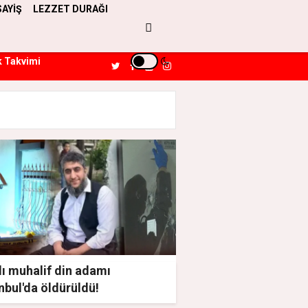
SAYİŞ
LEZZET DURAĞI
k Takvimi
lı muhalif din adamı
nbul'da öldürüldü!