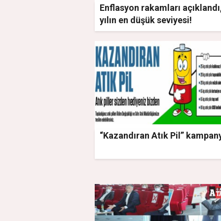
Enflasyon rakamları açıklandı
yılın en düşük seviyesi!
“Kazandıran Atık Pil” kampan