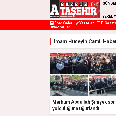
GÜNDE
YEREL 
Foto Galeri
Yazarlar
E-Gazet
Biyografiler
Imam Huseyin Camii Haber
Merhum Abdullah Şimşek son
yolculuğuna uğurlandı!