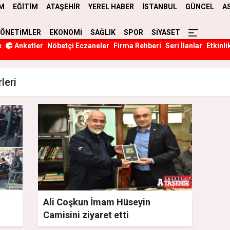
M
EĞİTİM
ATAŞEHİR
YEREL HABER
İSTANBUL
GÜNCEL
A
YÖNETİMLER
EKONOMİ
SAĞLIK
SPOR
SİYASET
e
Anketler
Nöbetçi Eczaneler
Firma Rehberi
Seri İlanlar
Etkinli
leri
Ali Coşkun İmam Hüseyin
Camisini ziyaret etti