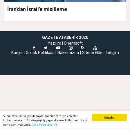
İran'dan İsrail'e misilleme
GAZETE ATAŞEHIR 2020
Yazılım |
Onemsoft
Künye
Gizlilik Politikası
Hakkımızda
Sitene Ekle
İletişim
Sitemizden en iyi şekilde faydalanabilmeniz için çerezler
Anladım
kullanılmaktadır. Bu siteye giriş yaparak çerez kullanımını kabul
etmiş sayılıyorsunuz.
Daha Fazla Bilgi Al
Ana Sayfa
Web TV
Foto Galeri
Yazarlar