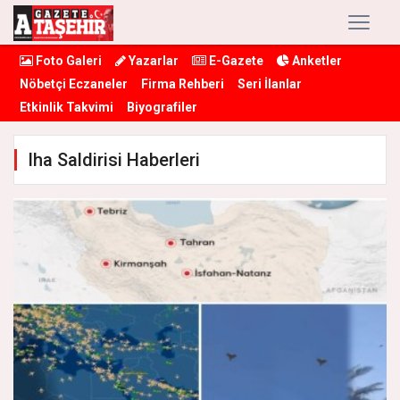
Foto Galeri
Yazarlar
E-Gazete
Anketler
Nöbetçi Eczaneler
Firma Rehberi
Seri İlanlar
Etkinlik Takvimi
Biyografiler
Iha Saldirisi Haberleri