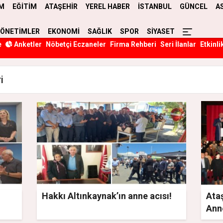
M
EĞİTİM
ATAŞEHİR
YEREL HABER
İSTANBUL
GÜNCEL
A
YÖNETİMLER
EKONOMİ
SAĞLIK
SPOR
SİYASET
e
Anketler
Nöbetçi Eczaneler
Firma Rehberi
Seri İlanlar
Etkinli
i
Hakkı Altınkaynak’ın anne acısı!
Ataş
Ann