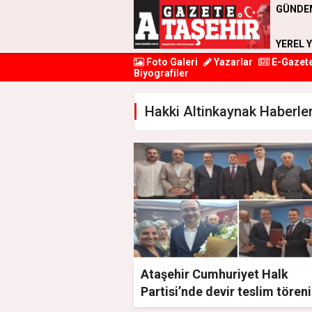
GÜNDE
YEREL 
Foto Galeri
Yazarlar
E-Gazet
Biyografiler
Hakki Altinkaynak Haberler
Ataşehir Cumhuriyet Halk
Partisi’nde devir teslim töreni