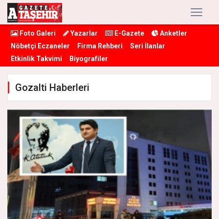
Foto Galeri
Yazarlar
E-Gazete
Anketler
Nöbetçi Eczaneler
Firma Rehberi
Seri İlanlar
Etkinlik Takvimi
Biyografiler
Gozalti Haberleri