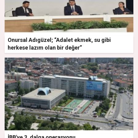
Onursal Adıgüzel; “Adalet ekmek, su gibi
herkese lazım olan bir değer”
İBB'ye 3. dalga operasyonu