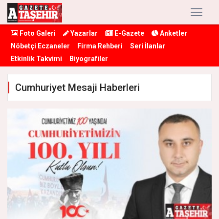
Foto Galeri
Yazarlar
E-Gazete
Anketler
Nöbetçi Eczaneler
Firma Rehberi
Seri İlanlar
Etkinlik Takvimi
Biyografiler
Cumhuriyet Mesaji Haberleri