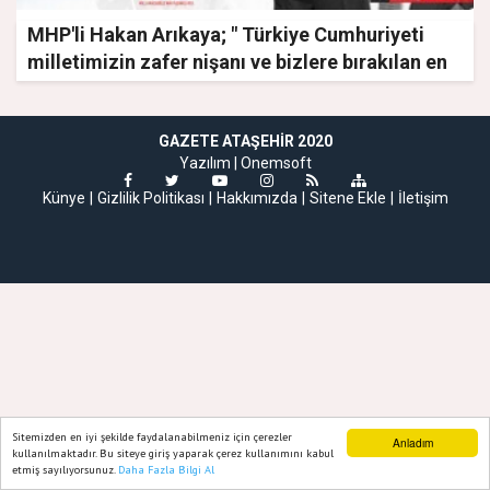
MHP'li Hakan Arıkaya; " Türkiye Cumhuriyeti
milletimizin zafer nişanı ve bizlere bırakılan en
kıymetli mirasımızdır"
GAZETE ATAŞEHIR 2020
Yazılım |
Onemsoft
Künye
Gizlilik Politikası
Hakkımızda
Sitene Ekle
İletişim
Sitemizden en iyi şekilde faydalanabilmeniz için çerezler
Anladım
kullanılmaktadır. Bu siteye giriş yaparak çerez kullanımını kabul
etmiş sayılıyorsunuz.
Daha Fazla Bilgi Al
Ana Sayfa
Web TV
Foto Galeri
Yazarlar