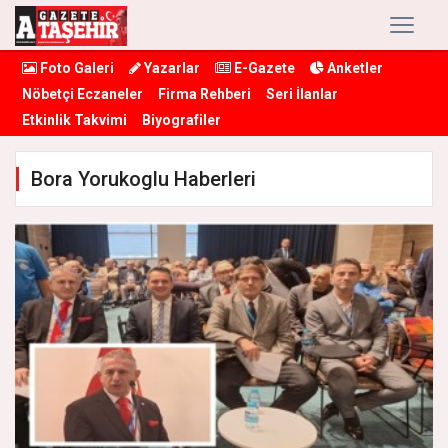
Foto Galeri
Yazarlar
E-Gazete
Anketler
Nöbetçi Eczaneler
Firma Rehberi
Seri İlanlar
Etkinlik Takvimi
Biyografiler
Bora Yorukoglu Haberleri