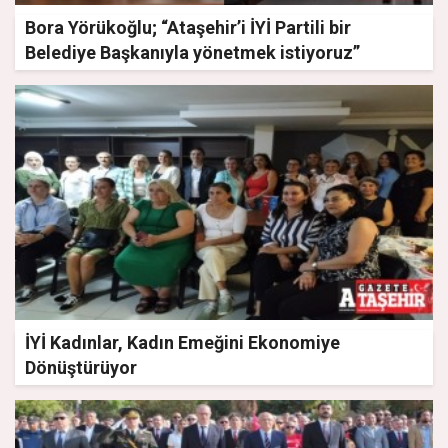
Bora Yörükoğlu; “Ataşehir’i İYİ Partili bir
Belediye Başkanıyla yönetmek istiyoruz”
İYİ Kadınlar, Kadın Emeğini Ekonomiye
Dönüştürüyor