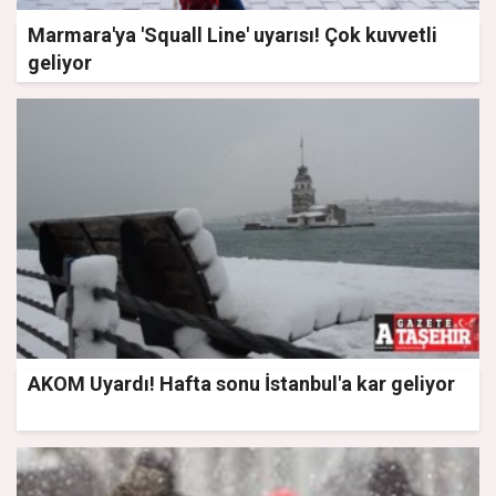
Marmara'ya 'Squall Line' uyarısı! Çok kuvvetli
geliyor
AKOM Uyardı! Hafta sonu İstanbul'a kar geliyor