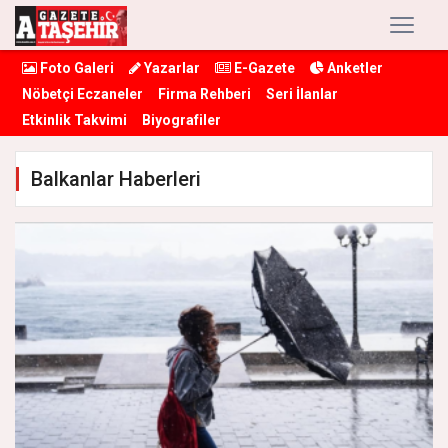
Foto Galeri
Yazarlar
E-Gazete
Anketler
Nöbetçi Eczaneler
Firma Rehberi
Seri İlanlar
Etkinlik Takvimi
Biyografiler
Balkanlar Haberleri