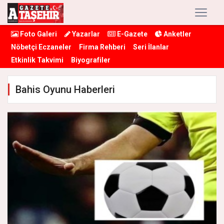
Foto Galeri
Yazarlar
E-Gazete
Anketler
Nöbetçi Eczaneler
Firma Rehberi
Seri İlanlar
Etkinlik Takvimi
Biyografiler
Bahis Oyunu Haberleri