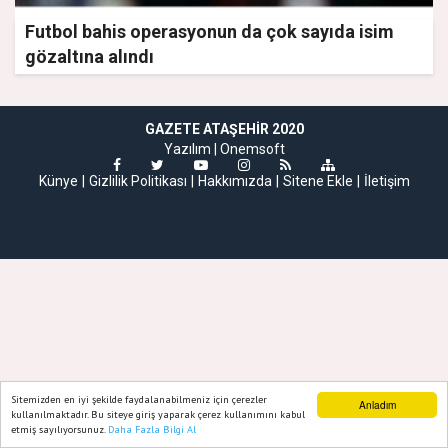
Futbol bahis operasyonun da çok sayıda isim
gözaltına alındı
GAZETE ATAŞEHIR 2020
Yazılım |
Onemsoft
Künye
Gizlilik Politikası
Hakkımızda
Sitene Ekle
İletişim
Sitemizden en iyi şekilde faydalanabilmeniz için çerezler
Anladım
kullanılmaktadır. Bu siteye giriş yaparak çerez kullanımını kabul
etmiş sayılıyorsunuz.
Daha Fazla Bilgi Al
Ana Sayfa
Web TV
Foto Galeri
Yazarlar