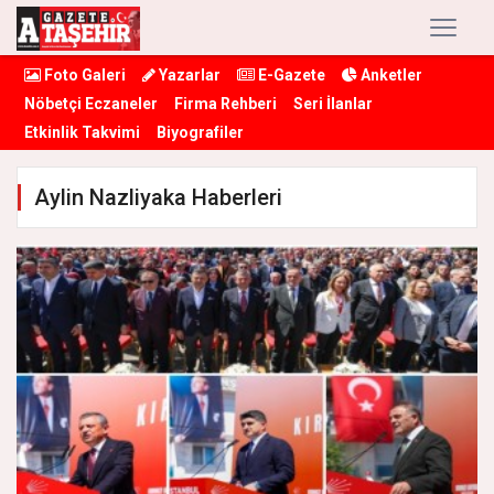
Foto Galeri
Yazarlar
E-Gazete
Anketler
Nöbetçi Eczaneler
Firma Rehberi
Seri İlanlar
Etkinlik Takvimi
Biyografiler
Aylin Nazliyaka Haberleri