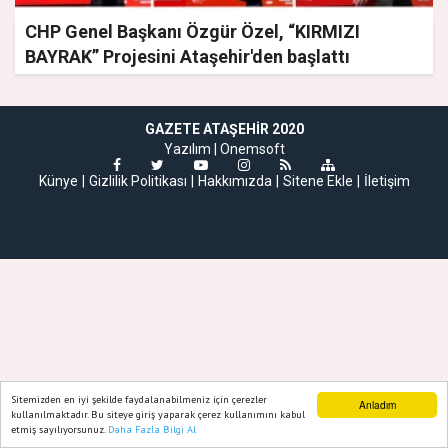
CHP Genel Başkanı Özgür Özel, “KIRMIZI
BAYRAK” Projesini Ataşehir'den başlattı
GAZETE ATAŞEHIR 2020
Yazılım |
Onemsoft
Künye
Gizlilik Politikası
Hakkımızda
Sitene Ekle
İletişim
Sitemizden en iyi şekilde faydalanabilmeniz için çerezler
Anladım
kullanılmaktadır. Bu siteye giriş yaparak çerez kullanımını kabul
etmiş sayılıyorsunuz.
Daha Fazla Bilgi Al
Ana Sayfa
Web TV
Foto Galeri
Yazarlar