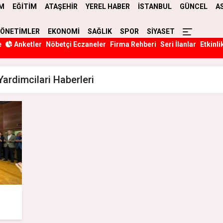
M
EĞİTİM
ATAŞEHİR
YEREL HABER
İSTANBUL
GÜNCEL
A
YÖNETİMLER
EKONOMİ
SAĞLIK
SPOR
SİYASET
e
Anketler
Nöbetçi Eczaneler
Firma Rehberi
Seri İlanlar
Etkinli
ardimcilari Haberleri