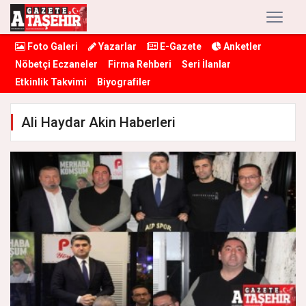
Foto Galeri
Yazarlar
E-Gazete
Anketler
Nöbetçi Eczaneler
Firma Rehberi
Seri İlanlar
Etkinlik Takvimi
Biyografiler
Ali Haydar Akin Haberleri