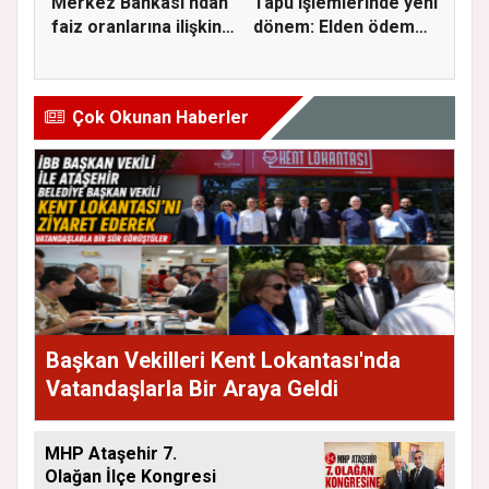
Merkez Bankası'ndan
Tapu işlemlerinde yeni
faiz oranlarına ilişkin
dönem: Elden ödeme
a...
ve...
Çok Okunan Haberler
Başkan Vekilleri Kent Lokantası'nda
Vatandaşlarla Bir Araya Geldi
MHP Ataşehir 7.
Olağan İlçe Kongresi