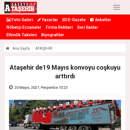
Foto Galeri
Yazarlar
E-Gazete
Anketler
Nöbetçi Eczaneler
Firma Rehberi
Seri İlanlar
Etkinlik Takvimi
Biyografiler
Ana Sayfa
ATAŞEHİR
Ataşehir de19 Mayıs konvoyu coşkuyu
arttırdı
20 Mayıs, 2021, Perşembe 10:23