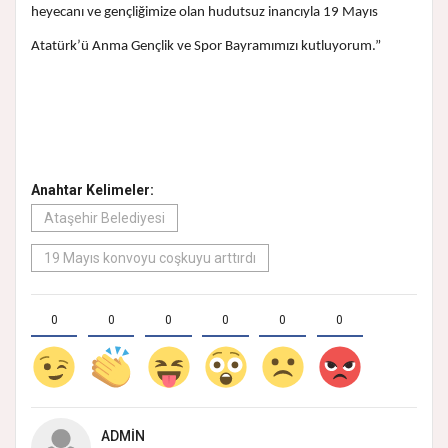
heyecanı ve gençliğimize olan hudutsuz inancıyla 19 Mayıs
Atatürk’ü Anma Gençlik ve Spor Bayramımızı kutluyorum.”
Anahtar Kelimeler:
Ataşehir Belediyesi
19 Mayıs konvoyu coşkuyu arttırdı
0
0
0
0
0
0
ADMIN