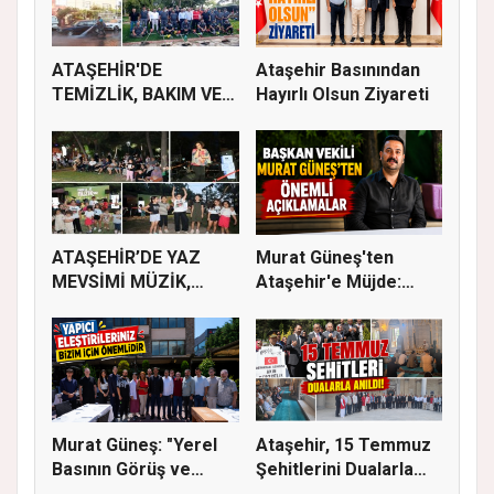
ATAŞEHİR'DE
Ataşehir Basınından
TEMİZLİK, BAKIM VE
Hayırlı Olsun Ziyareti
İLAÇLAMA ÇALIŞ...
ATAŞEHİR’DE YAZ
Murat Güneş'ten
MEVSİMİ MÜZİK,
Ataşehir'e Müjde:
SİNEMA VE ŞENL...
İmar Planla...
Murat Güneş: "Yerel
Ataşehir, 15 Temmuz
Basının Görüş ve
Şehitlerini Dualarla
Eleştiri...
Andı...