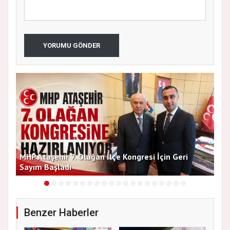
YORUMU GÖNDER
MHP Ataşehir 7. Olağan İlçe Kongresi İçin Geri
Baş
Sayım Başladı
Bir
Benzer Haberler