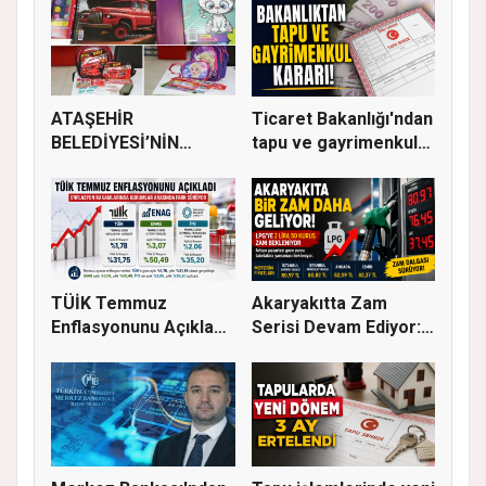
ATAŞEHİR
Ticaret Bakanlığı'ndan
BELEDİYESİ’NİN
tapu ve gayrimenkul
EĞİTİM MATERYALİ
ka...
DEST...
TÜİK Temmuz
Akaryakıtta Zam
Enflasyonunu Açıkladı:
Serisi Devam Ediyor:
Aylık Artı...
Bu Kez S...