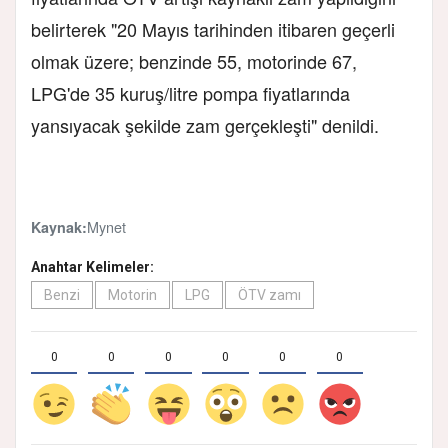
belirterek "20 Mayıs tarihinden itibaren geçerli
olmak üzere; benzinde 55, motorinde 67,
LPG'de 35 kuruş/litre pompa fiyatlarında
yansıyacak şekilde zam gerçekleşti" denildi.
Mynet
Kaynak:
Anahtar Kelimeler:
Benzi
Motorin
LPG
ÖTV zamı
0
0
0
0
0
0