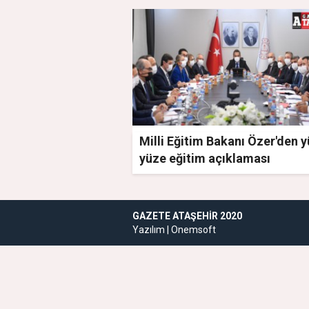
Milli Eğitim Bakanı Özer'den 
yüze eğitim açıklaması
GAZETE ATAŞEHIR 2020
Yazılım |
Onemsoft