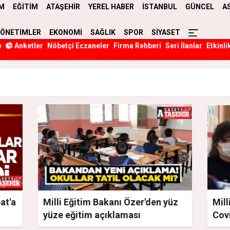
M
EĞİTİM
ATAŞEHİR
YEREL HABER
İSTANBUL
GÜNCEL
A
YÖNETİMLER
EKONOMİ
SAĞLIK
SPOR
SİYASET
e
Anketler
Nöbetçi Eczaneler
Firma Rehberi
Seri İlanlar
Etkinli
at'a
Milli Eğitim Bakanı Özer'den yüz
Mill
yüze eğitim açıklaması
Cov