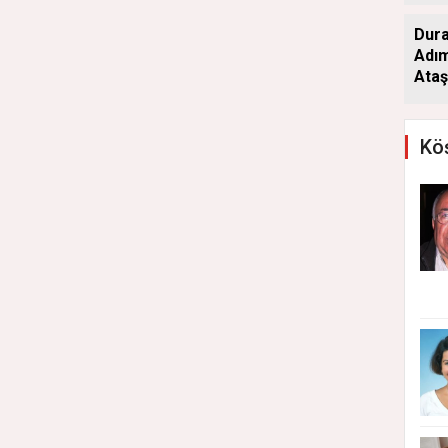
Dura
Adım
Ataş
Köş