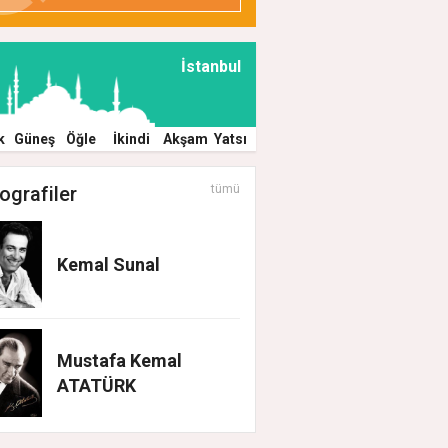
İstanbul
k
Güneş
Öğle
İkindi
Akşam
Yatsı
ografiler
tümü
Kemal Sunal
Mustafa Kemal
ATATÜRK