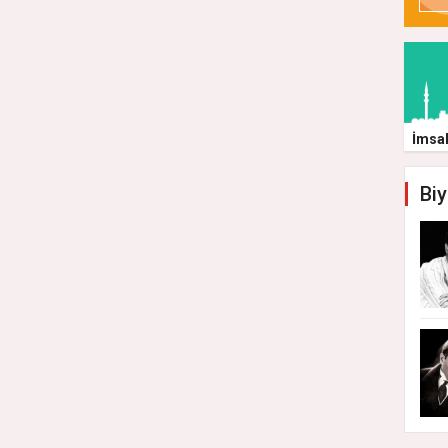
İmsa
Biy