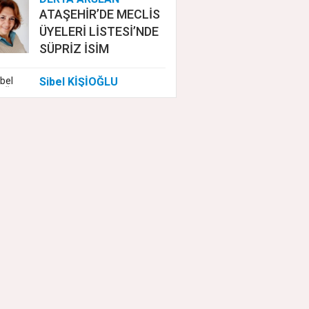
ATAŞEHİR’DE MECLİS
ÜYELERİ LİSTESİ’NDE
SÜPRİZ İSİM
Sibel KİŞİOĞLU
EUROVISION'DA
NELER OLUYOR?