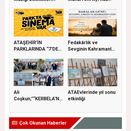
devam ede...
Gönülle...
ATAŞEHİR’İN
Fedakârlık ve
PARKLARINDA “7’DEN
Sevginin Kahramanları
70’E SİNEMA KE...
Olan Baba...
Ali
ATAEvlerinde yıl sonu
Coşkun;"“KERBELA’NIN
etkinliği
YASI, ADALETİN VE
HA...
Çok Okunan Haberler