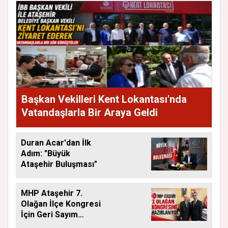
Başkan Vekilleri Kent Lokantası'nda
Vatandaşlarla Bir Araya Geldi
Duran Acar'dan İlk
Adım: "Büyük
Ataşehir Buluşması"
MHP Ataşehir 7.
Olağan İlçe Kongresi
İçin Geri Sayım
Başladı