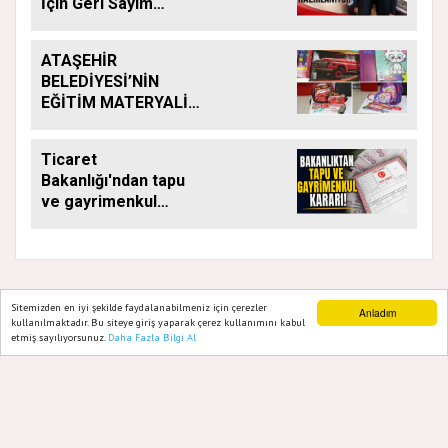
İçin Geri Sayım
Başladı
ATAŞEHİR
BELEDİYESİ’NİN
EĞİTİM MATERYALİ
DESTEĞİ YENİ
DÖNEMDE DE
Ticaret
SÜRÜYOR
Bakanlığı'ndan tapu
ve gayrimenkul
kararı: Bu kritik adımı
atlayan satış
yapamayacak
Sitemizden en iyi şekilde faydalanabilmeniz için çerezler
Anladım
kullanılmaktadır. Bu siteye giriş yaparak çerez kullanımını kabul
GAZETE ATAŞEHIR 2020
etmiş sayılıyorsunuz.
Daha Fazla Bilgi Al
Ana Sayfa
Web TV
Foto Galeri
Yazarlar
Yazılım |
Onemsoft
Künye
Gizlilik Politikası
Hakkımızda
Sitene Ekle
İletişim