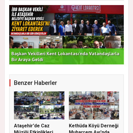
Başkan Vekilleri Kent Lokantası'nda Vatandaşlarla
Dur
Bir Araya Geldi
Bu
Benzer Haberler
Ataşehir'de Caz
Kethüda Köyü Derneği
Müziği Etkinlikleri
Muharrem Ayı'nda