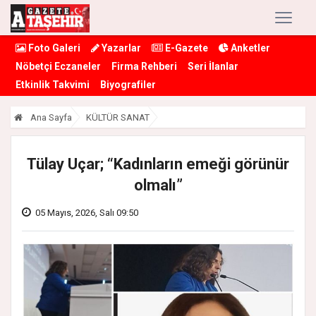
Foto Galeri
Yazarlar
E-Gazete
Anketler
Nöbetçi Eczaneler
Firma Rehberi
Seri İlanlar
Etkinlik Takvimi
Biyografiler
Ana Sayfa
KÜLTÜR SANAT
Tülay Uçar; “Kadınların emeği görünür
olmalı”
05 Mayıs, 2026, Salı 09:50