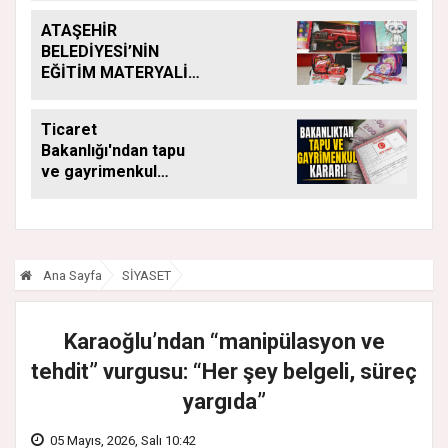
ATAŞEHİR
BELEDİYESİ’NİN
EĞİTİM MATERYALİ
DESTEĞİ YENİ
DÖNEMDE DE
Ticaret
SÜRÜYOR
Bakanlığı'ndan tapu
ve gayrimenkul
kararı: Bu kritik adımı
atlayan satış
yapamayacak
Ana Sayfa
SİYASET
Karaoğlu’ndan “manipülasyon ve
tehdit” vurgusu: “Her şey belgeli, süreç
yargıda”
05 Mayıs, 2026, Salı 10:42