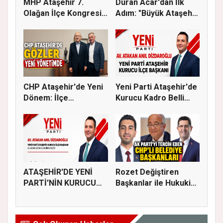
MHP Ataşehir 7.
Duran Acar'dan İlk
Olağan İlçe Kongresi
Adım: "Büyük Ataşehir
İçin Ger...
Bulu...
CHP Ataşehir'de Yeni
Yeni Parti Ataşehir'de
Dönem: İlçe
Kurucu Kadro Belli
Başkanlığına...
Old...
ATAŞEHİR'DE YENİ
Rozet Değiştiren
PARTİ'NİN KURUCU
Başkanlar ile Hukuki
İLÇE BAŞKAN...
Süreci...