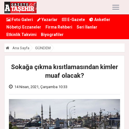
Foto Galeri
Yazarlar
E-Gazete
Anketler
Nöbetçi Eczaneler
Firma Rehberi
Seri İlanlar
Etkinlik Takvimi
Biyografiler
Ana Sayfa
GÜNDEM
Sokağa çıkma kısıtlamasından kimler
muaf olacak?
14 Nisan, 2021, Çarşamba 10:33