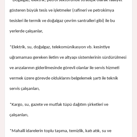
* Doğalgaz, elektrik, petrol sektöründe stratejik olarak faaliyet
gösteren büyük tesis ve işletmeler (rafineri ve petrokimya
tesisleri ile termik ve doğalgaz çevrim santralleri gibi) ile bu
yerlerde çalışanlar,
*Elektrik, su, doğalgaz, telekomünikasyon vb. kesintiye
uğramaması gereken iletim ve altyapı sistemlerinin sürdürülmesi
ve arızalarının giderilmesinde görevli olanlar ile servis hizmeti
vermek üzere görevde olduklarını belgelemek şartı ile teknik
servis çalışanları,
*Kargo, su, gazete ve mutfak tüpü dağıtım şirketleri ve
çalışanları,
*Mahalli idarelerin toplu taşıma, temizlik, katı atık, su ve