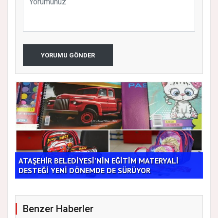
YORUMU GÖNDER
ATAŞEHİR BELEDİYESİ’NİN EĞİTİM MATERYALİ
Tic
DESTEĞİ YENİ DÖNEMDE DE SÜRÜYOR
Bu 
Benzer Haberler