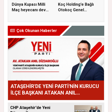
Dünya Kupası Milli
Koç Holding’e Bağlı
Maç heyecanı dev
Otokoç Genel
ekranda A...
Müdürlüğü He...
Çok Okunan Haberler
ATAŞEHİR'DE YENİ PARTİ'NİN KURUCU
İLÇE BAŞKANI ATAKAN ANIL
DİZDAROĞLU OLDU
CHP Ataşehir'de Yeni