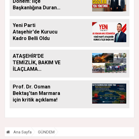
Dönem: İlçe
Başkanlığına Duran
Acar Atandı
Yeni Parti
Ataşehir'de Kurucu
Kadro Belli Oldu
ATAŞEHİR'DE
TEMİZLİK, BAKIM VE
İLAÇLAMA
ÇALIŞMALARI
ARALIKSIZ SÜRÜYOR
Prof. Dr. Osman
Bektaş'tan Marmara
için kritik açıklama!
Ana Sayfa
GÜNDEM