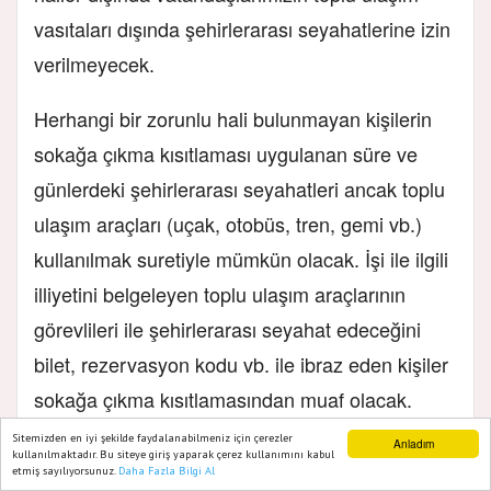
vasıtaları dışında şehirlerarası seyahatlerine izin
verilmeyecek.
Herhangi bir zorunlu hali bulunmayan kişilerin
sokağa çıkma kısıtlaması uygulanan süre ve
günlerdeki şehirlerarası seyahatleri ancak toplu
ulaşım araçları (uçak, otobüs, tren, gemi vb.)
kullanılmak suretiyle mümkün olacak. İşi ile ilgili
illiyetini belgeleyen toplu ulaşım araçlarının
görevlileri ile şehirlerarası seyahat edeceğini
bilet, rezervasyon kodu vb. ile ibraz eden kişiler
sokağa çıkma kısıtlamasından muaf olacak.
Sitemizden en iyi şekilde faydalanabilmeniz için çerezler
Anladım
Zorunlu Haller Sayılacak Durumlar;
kullanılmaktadır. Bu siteye giriş yaparak çerez kullanımını kabul
etmiş sayılıyorsunuz.
Daha Fazla Bilgi Al
Ana Sayfa
Web TV
Foto Galeri
Yazarlar