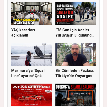
YAŞ kararları
“78 Can İçin Adalet
açıklandı!
Yürüyüşü" 3. gününde
Gere...
Marmara'ya 'Squall
Bir Cümleden Fazlası:
Line' uyarısı! Çok
Türkiye’de Önyargının
kuvvetl...
S...