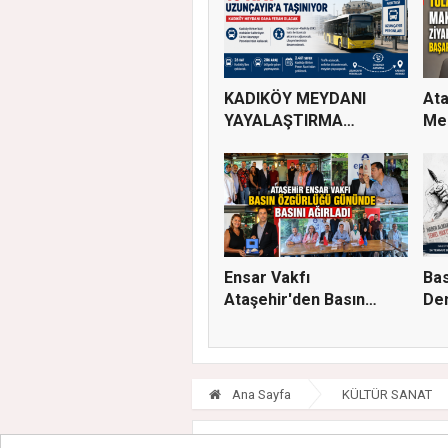
KADIKÖY MEYDANI
Ata
YAYALAŞTIRMA
Mec
PROJESİYLE 13 HA...
Tü..
Ensar Vakfı
Bas
Ataşehir'den Basın
De
Buluşması: Eği...
Ana Sayfa
KÜLTÜR SANAT