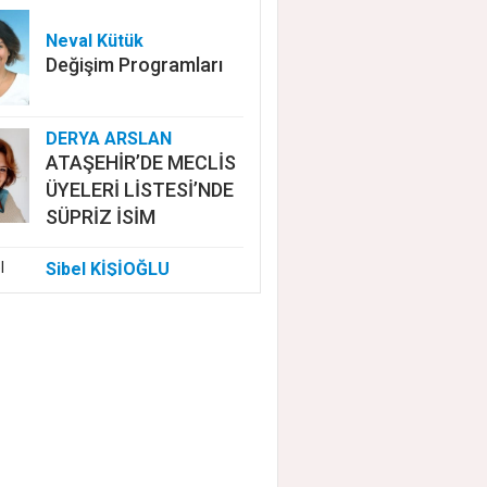
Neval Kütük
Değişim Programları
DERYA ARSLAN
ATAŞEHİR’DE MECLİS
ÜYELERİ LİSTESİ’NDE
SÜPRİZ İSİM
Sibel KİŞİOĞLU
EUROVISION'DA
NELER OLUYOR?