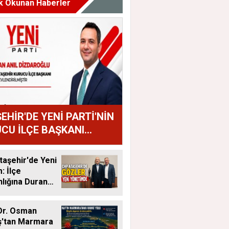
k Okunan Haberler
EHİR'DE YENİ PARTİ'NİN
CU İLÇE BAŞKANI
AN ANIL DİZDAROĞLU
U
aşehir'de Yeni
 İlçe
lığına Duran
tandı
Dr. Osman
ş'tan Marmara