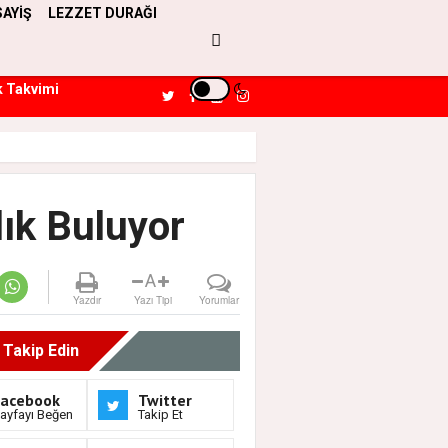
SAYİŞ
LEZZET DURAĞI
k Takvimi
lık Buluyor
A
Yazdır
Yazı Tipi
Yorumlar
i Takip Edin
Facebook
Twitter
ayfayı Beğen
Takip Et