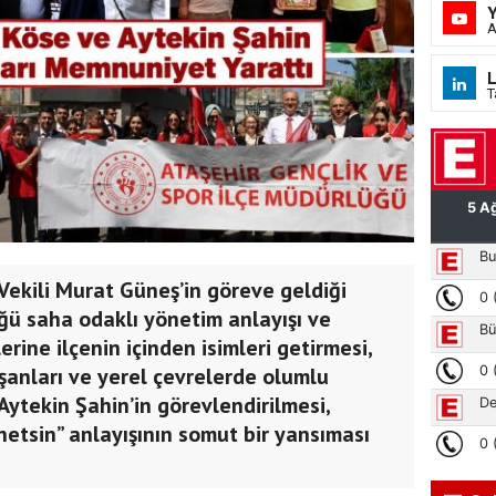
A
L
T
Vekili Murat Güneş’in göreve geldiği
ü saha odaklı yönetim anlayışı ve
erine ilçenin içinden isimleri getirmesi,
ışanları ve yerel çevrelerde olumlu
Aytekin Şahin’in görevlendirilmesi,
önetsin” anlayışının somut bir yansıması