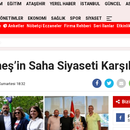
M
EĞİTİM
ATAŞEHİR
YEREL HABER
İSTANBUL
GÜNCEL
A
YÖNETİMLER
EKONOMİ
SAĞLIK
SPOR
SİYASET
e
Anketler
Nöbetçi Eczaneler
Firma Rehberi
Seri İlanlar
Etkinli
ş’in Saha Siyaseti Karşı
Cumartesi 18:32
Biz
S