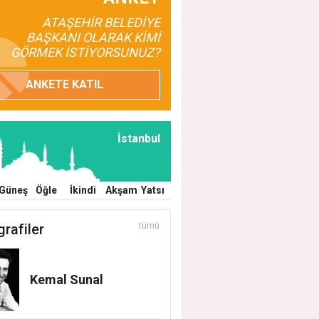
ATAŞEHİR BELEDİYE
BAŞKANI OLARAK KİMİ
GÖRMEK İSTİYORSUNUZ?
ANKETE KATIL
İstanbul
ER SAHADA ATAŞEHİR HERGÜN BAKIMDA
Güneş
Öğle
İkindi
Akşam
Yatsı
EHİR'DE TEMİZLİK, BAKIM VE İLAÇLAMA
ŞMALARI ARALIKSIZ SÜRÜYOR
grafiler
tümü
Kemal Sunal