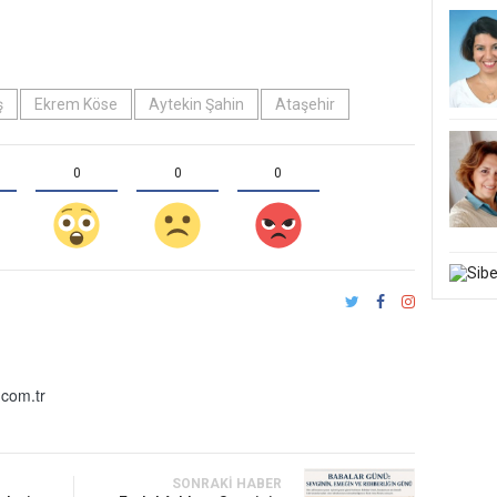
ş
Ekrem Köse
Aytekin Şahin
Ataşehir
0
0
0
com.tr
SONRAKI HABER