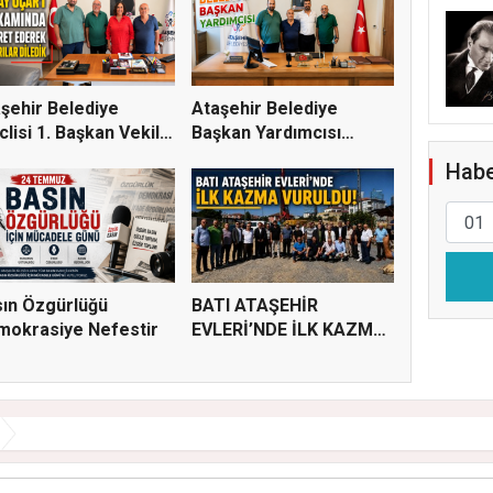
şehir Belediye
Ataşehir Belediye
lisi 1. Başkan Vekili
Başkan Yardımcısı
.
Abubekir...
Habe
ın Özgürlüğü
BATI ATAŞEHİR
mokrasiye Nefestir
EVLERİ’NDE İLK KAZMA
VURULDU