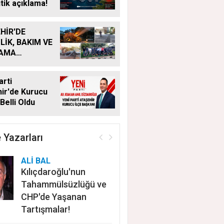
itik açıklama!
HİR'DE
LİK, BAKIM VE
LAMA
MALARI
KSIZ SÜRÜYOR
arti
ir'de Kurucu
Belli Oldu
 Yazarları
ALİ BAL
Kılıçdaroğlu'nun
Tahammülsüzlüğü ve
CHP'de Yaşanan
Tartışmalar!