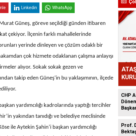
Ço
inle
Linkedin
WhatsApp
 Murat Güneş, göreve seçildiği günden itibaren
t çekiyor. İlçenin farklı mahallelerinde
sorunları yerinde dinleyen ve çözüm odaklı bir
makamdan çok hizmete odaklanan çalışma anlayışı
meler alıyor. Sokak sokak gezen ve
ATAŞ
KURU
akından takip eden Güneş’in bu yaklaşımının, ilçede
ATAK
diliyor.
OLD
CHP At
Dönem:
şkan yardımcılığı kadrolarında yaptığı tercihler
Başkan
Acar A
hir’in yakından tanıdığı ve belediye meclisinde
Prof. 
se ile Aytekin Şahin’i başkan yardımcılığı
Bekta