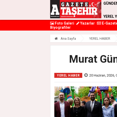
GÜNDE
YEREL 
Foto Galeri
Yazarlar
E-Gazet
Biyografiler
Ana Sayfa
YEREL HABER
Murat Güne
20 Haziran, 2026, 
YEREL HABER