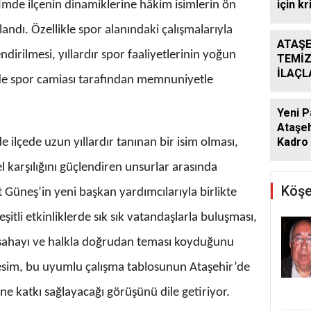
için kr
imde ilçenin dinamiklerine hâkim isimlerin ön
landı. Özellikle spor alanındaki çalışmalarıyla
ATAŞE
irilmesi, yıllardır spor faaliyetlerinin yoğun
TEMİZ
İLAÇ
de spor camiası tarafından memnuniyetle
ÇALIŞ
ARALI
Yeni P
Ataşeh
Kadro 
 ilçede uzun yıllardır tanınan bir isim olması,
 karşılığını güçlendiren unsurlar arasında
Köşe
t Güneş’in yeni başkan yardımcılarıyla birlikte
çeşitli etkinliklerde sık sık vatandaşlarla buluşması,
 sahayı ve halkla doğrudan teması koyduğunu
kesim, bu uyumlu çalışma tablosunun Ataşehir’de
e katkı sağlayacağı görüşünü dile getiriyor.