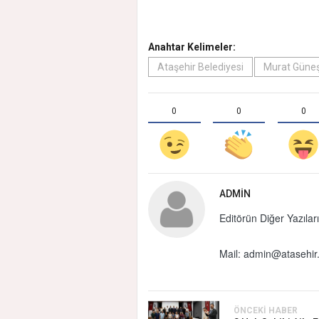
Anahtar Kelimeler:
Ataşehir Belediyesi
Murat Güne
0
0
0
ADMIN
Editörün Diğer Yazıları
Mail:
admin@atasehir.
ÖNCEKI HABER