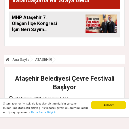
Vatandaşlarla Bir Araya Geldi
MHP Ataşehir 7.
Olağan İlçe Kongresi
İçin Geri Sayım
Başladı
Ana Sayfa
ATAŞEHİR
Ataşehir Belediyesi Çevre Festivali
Başlıyor
01 Haziran, 2026, Pazartesi 17:46
Sitemizden en iyi şekilde faydalanabilmeniz için çerezler
Anladım
kullanılmaktadır. Bu siteye giriş yaparak çerez kullanımını kabul
etmiş sayılıyorsunuz.
Daha Fazla Bilgi Al
Ana Sayfa
Web TV
Foto Galeri
Yazarlar