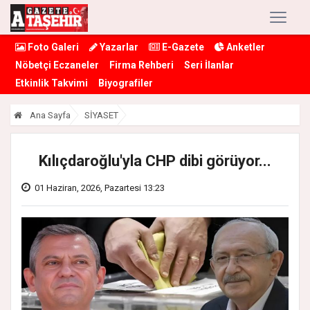
Foto Galeri
Yazarlar
E-Gazete
Anketler
Nöbetçi Eczaneler
Firma Rehberi
Seri İlanlar
Etkinlik Takvimi
Biyografiler
Ana Sayfa
SİYASET
Kılıçdaroğlu'yla CHP dibi görüyor...
01 Haziran, 2026, Pazartesi 13:23