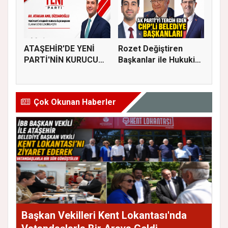
ATAŞEHİR'DE YENİ
Rozet Değiştiren
PARTİ'NİN KURUCU
Başkanlar ile Hukuki
İLÇE BAŞKAN...
Süreci...
Çok Okunan Haberler
Başkan Vekilleri Kent Lokantası'nda