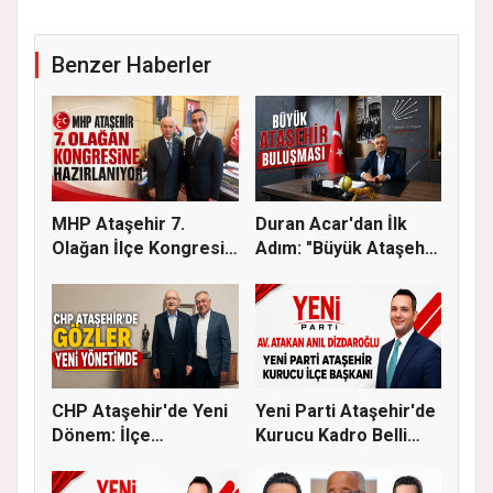
Benzer Haberler
MHP Ataşehir 7.
Duran Acar'dan İlk
Olağan İlçe Kongresi
Adım: "Büyük Ataşehir
İçin Ger...
Bulu...
CHP Ataşehir'de Yeni
Yeni Parti Ataşehir'de
Dönem: İlçe
Kurucu Kadro Belli
Başkanlığına...
Old...