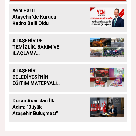
Yeni Parti
Ataşehir'de Kurucu
Kadro Belli Oldu
ATAŞEHİR'DE
TEMİZLİK, BAKIM VE
İLAÇLAMA
ÇALIŞMALARI
ARALIKSIZ SÜRÜYOR
ATAŞEHİR
BELEDİYESİ’NİN
EĞİTİM MATERYALİ
DESTEĞİ YENİ
DÖNEMDE DE
Duran Acar'dan İlk
SÜRÜYOR
Adım: "Büyük
Ataşehir Buluşması"