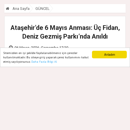
Ana Sayfa
GÜNCEL
Ataşehir’de 6 Mayıs Anması: Üç Fidan,
Deniz Gezmiş Parkı’nda Anıldı
06 Mayıs, 2026, Çarşamba 17:20
Sitemizden en iyi şekilde faydalanabilmeniz için çerezler
Anladım
kullanılmaktadır. Bu siteye giriş yaparak çerez kullanımını kabul
etmiş sayılıyorsunuz.
Daha Fazla Bilgi Al
Ana Sayfa
Web TV
Foto Galeri
Yazarlar