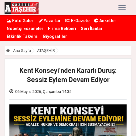
Foto Galeri
Yazarlar
E-Gazete
Anketler
Nöbetçi Eczaneler
Firma Rehberi
Seri İlanlar
Etkinlik Takvimi
Biyografiler
Ana Sayfa
ATAŞEHİR
Kent Konseyi’nden Kararlı Duruş:
Sessiz Eylem Devam Ediyor
06 Mayıs, 2026, Çarşamba 14:35