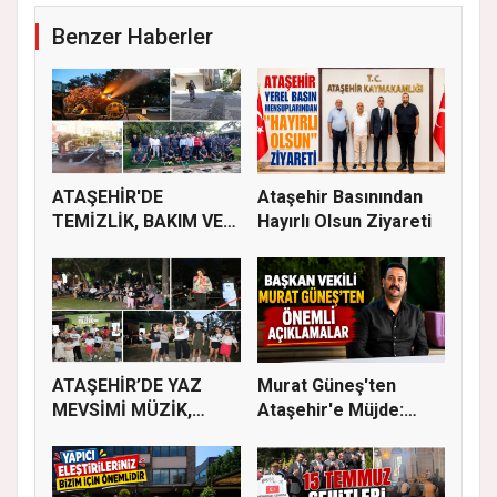
Benzer Haberler
ATAŞEHİR'DE
Ataşehir Basınından
TEMİZLİK, BAKIM VE
Hayırlı Olsun Ziyareti
İLAÇLAMA ÇALIŞ...
ATAŞEHİR’DE YAZ
Murat Güneş'ten
MEVSİMİ MÜZİK,
Ataşehir'e Müjde:
SİNEMA VE ŞENL...
İmar Planla...