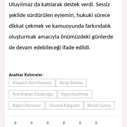
Uluyılmaz da katılarak destek verdi. Sessiz
şekilde sürdürülen eylemin, hukuki sürece
dikkat çekmek ve kamuoyunda farkındalık
oluşturmak amacıyla önümüzdeki günlerde
de devam edebileceği ifade edildi.
Anahtar Kelimeler:
Ataşehir Kent Konseyi
Necip Bektaş
Anıl Atakan Dizdaroğlu
Kaya Uluyılmaz
Aşkın Ürkmezer
Onursal Adıgüzel
Murat Güneş
0
0
0
0
0
0