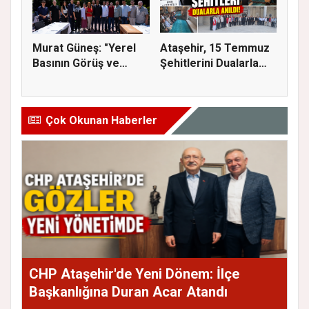
Murat Güneş: "Yerel
Ataşehir, 15 Temmuz
Basının Görüş ve
Şehitlerini Dualarla
Eleştiri...
Andı...
Çok Okunan Haberler
CHP Ataşehir'de Yeni Dönem: İlçe
Başkanlığına Duran Acar Atandı