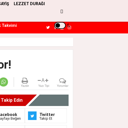
SAYİŞ
LEZZET DURAĞI
k Takvimi
or!
A
Yazdır
Yazı Tipi
Yorumlar
i Takip Edin
Facebook
Twitter
ayfayı Beğen
Takip Et