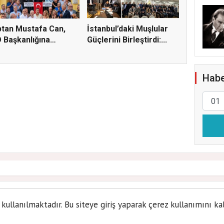
tan Mustafa Can,
İstanbul’daki Muşlular
 Başkanlığına
Güçlerini Birleştirdi:...
ylığı...
Habe
dınlar Eşitlik, Dayanışma 
 kullanılmaktadır. Bu siteye giriş yaparak çerez kullanımını ka