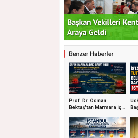
 Vatandaşlarla Bir
Duran Acar'dan İlk A
Benzer Haberler
Prof. Dr. Osman
Üsk
Bektaş'tan Marmara için
Baş
kriti...
Tut