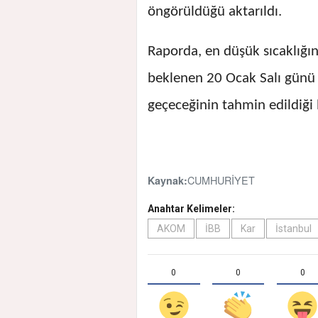
öngörüldüğü aktarıldı.
Raporda, en düşük sıcaklığın
beklenen 20 Ocak Salı günü i
geçeceğinin tahmin edildiği b
CUMHURİYET
Kaynak:
Anahtar Kelimeler:
AKOM
İBB
Kar
İstanbul
0
0
0