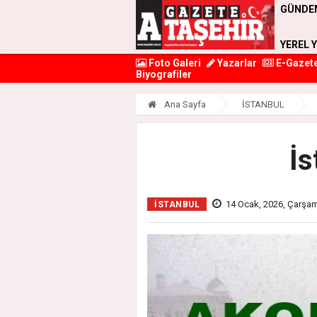
GÜNDE
YEREL 
Foto Galeri
Yazarlar
E-Gazet
Biyografiler
Ana Sayfa
İSTANBUL
İs
14 Ocak, 2026, Çarşa
İSTANBUL