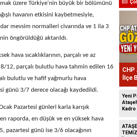
Ço
olmak üzere Türkiye'nin büyük bir bölümünü
ağışlı havanın etkisini kaybetmesiyle,
adar mevsim normalleri civarında ve 1 ila 3
nin öngörüldüğü aktarıldı.
ek hava sıcaklıklarının, parçalı ve az
 8/12, parçalı bulutlu hava tahmin edilen 16
CHP 
İlçe 
ı bulutlu ve hafif yağmurlu hava
Atan
i günü 3/7 derece olacağı kaydedildi.
Yeni P
Ataşeh
cak Pazartesi günleri karla karışık
Kadro 
len raporda, en düşük ve en yüksek hava
ATAŞE
/5, pazartesi günü ise 3/6 olacağının
TEMİZ