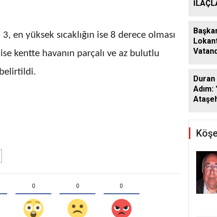
İLAÇ
ÇALIŞ
ARALI
Başkan
 3, en yüksek sıcaklığın ise 8 derece olması
Lokant
Vatand
se kentte havanın parçalı ve az bulutlu
Araya 
elirtildi.
Duran 
Adım: 
Ataşeh
Köşe
0
0
0