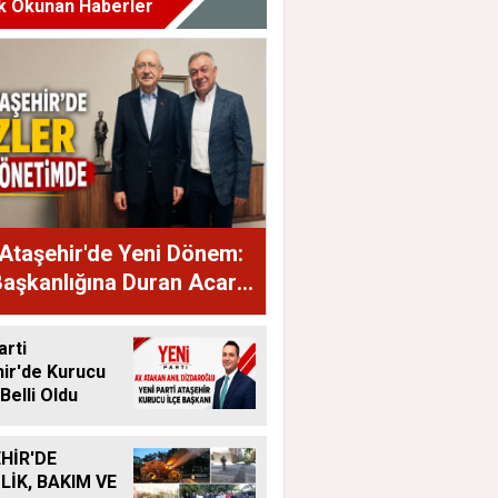
k Okunan Haberler
Ataşehir'de Yeni Dönem:
Başkanlığına Duran Acar
dı
arti
ir'de Kurucu
Belli Oldu
HİR'DE
LİK, BAKIM VE