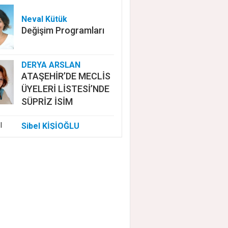
Neval Kütük
Değişim Programları
DERYA ARSLAN
ATAŞEHİR’DE MECLİS
ÜYELERİ LİSTESİ’NDE
SÜPRİZ İSİM
Sibel KİŞİOĞLU
EUROVISION'DA
NELER OLUYOR?