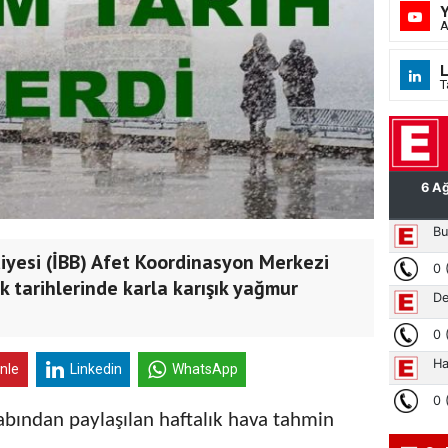
A
L
T
iyesi (İBB) Afet Koordinasyon Merkezi
 tarihlerinde karla karışık yağmur
inle
Linkedin
WhatsApp
ından paylaşılan haftalık hava tahmin