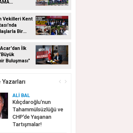
LAMA
MALARI
KSIZ SÜRÜYOR
 Vekilleri Kent
ası'nda
aşlarla Bir
Geldi
Acar'dan İlk
"Büyük
ir Buluşması"
 Yazarları
ALİ BAL
Kılıçdaroğlu'nun
Tahammülsüzlüğü ve
CHP'de Yaşanan
Tartışmalar!