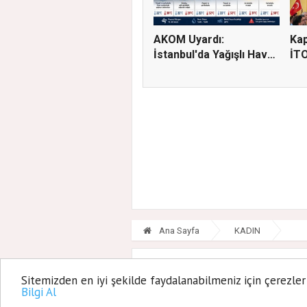
AKOM Uyardı:
Kap
İstanbul'da Yağışlı Hava
İTO
Geri Dö...
Ada
Ana Sayfa
KADIN
Ataşehirli Ka
Sitemizden en iyi şekilde faydalanabilmeniz için çerezler
Bilgi Al