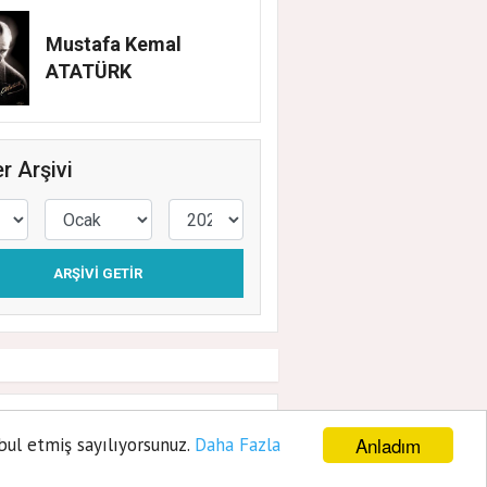
Mustafa Kemal
ATATÜRK
r Arşivi
ARŞIVI GETIR
ve Üretim İçin
Anladım
bul etmiş sayılıyorsunuz.
Daha Fazla