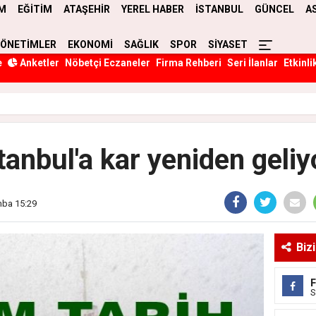
M
EĞİTİM
ATAŞEHİR
YEREL HABER
İSTANBUL
GÜNCEL
A
YÖNETİMLER
EKONOMİ
SAĞLIK
SPOR
SİYASET
e
Anketler
Nöbetçi Eczaneler
Firma Rehberi
Seri İlanlar
Etkinli
tanbul'a kar yeniden geliy
mba 15:29
Biz
S