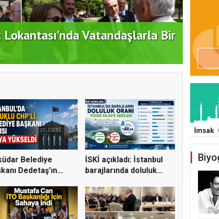
ATAŞ
dım: "Büyük Ataşehir Buluşması"
DEST
İmsak
Biyo
üdar Belediye
İSKİ açıkladı: İstanbul
kanı Dedetaş’ın
barajlarında doluluk...
uklanm...