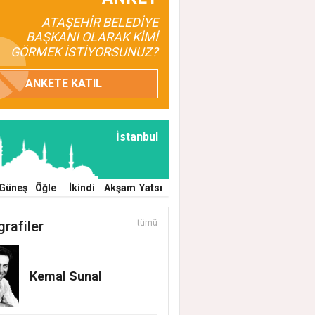
ATAŞEHİR BELEDİYE
BAŞKANI OLARAK KİMİ
EHİR BELEDİYESİ’NİN EĞİTİM MATERYAL
GÖRMEK İSTİYORSUNUZ?
EĞİ YENİ DÖNEMDE DE SÜRÜYOR
ANKETE KATIL
İstanbul
Güneş
Öğle
İkindi
Akşam
Yatsı
grafiler
tümü
Kemal Sunal