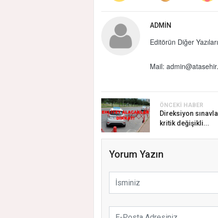
ADMIN
Editörün Diğer Yazıları
Mail:
admin@atasehir.
ÖNCEKI HABER
Direksiyon sınavl
kritik değişikli...
Yorum Yazın