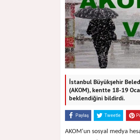
İstanbul Büyükşehir Beled
(AKOM), kentte 18-19 Ocak
beklendiğini bildirdi.
Paylaş
Tweetle
P
AKOM'un sosyal medya hesab