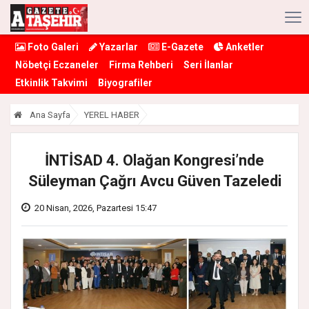
Foto Galeri
Yazarlar
E-Gazete
Anketler
Nöbetçi Eczaneler
Firma Rehberi
Seri İlanlar
Etkinlik Takvimi
Biyografiler
Ana Sayfa
YEREL HABER
İNTİSAD 4. Olağan Kongresi’nde
Süleyman Çağrı Avcu Güven Tazeledi
20 Nisan, 2026, Pazartesi 15:47